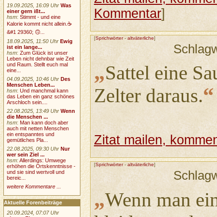
19.09.2025, 16:09 Uhr
Was
Kommentar
]
einer gern ißt...
hsm
:
Stimmt - und eine
Kalorie kommt nicht allein.☕
&#1 29360; 🙃...
[
Sprichwörter
-
altväterliche
]
18.09.2025, 11:50 Uhr
Ewig
Schlag
ist ein lange...
hsm
:
Zum Glück ist unser
Leben nicht dehnbar wie Zeit
„
und Raum. Stellt euch mal
Sattel eine Sa
eine...
04.09.2025, 10:46 Uhr
Des
Menschen Leben...
“
Zelter daraus.
hsm
:
Und manchmal kann
das Leben ein ganz schönes
Arschloch sein....
22.08.2025, 13:49 Uhr
Wenn
die Menschen ...
hsm
:
Man kann doch aber
auch mit netten Menschen
ein entspanntes und
Zitat mailen, komment
gemütliches Pla...
22.08.2025, 09:30 Uhr
Nur
wer sein Ziel ...
hsm
:
Allerdings: Umwege
[
Sprichwörter
-
altväterliche
]
erhöhen die Ortskenntnisse -
Schlag
und sie sind wertvoll und
bereic...
weitere Kommentare ...
„
Wenn man ein
Aktuelle Forenbeiträge
20.09.2024, 07:07 Uhr