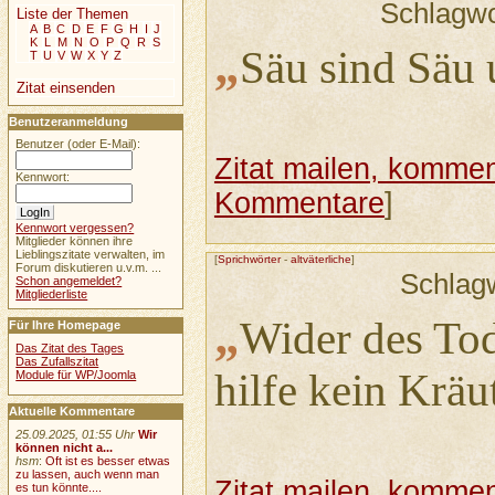
Schlagwo
Liste der Themen
A
B
C
D
E
F
G
H
I
J
K
L
M
N
O
P
Q
R
S
„
Säu sind Säu 
T
U
V
W
X
Y
Z
Zitat einsenden
Benutzeranmeldung
Benutzer (oder E-Mail):
Zitat mailen, komment
Kennwort:
Kommentare
]
Kennwort vergessen?
Mitglieder können ihre
Lieblingszitate verwalten, im
[
Sprichwörter
-
altväterliche
]
Forum diskutieren u.v.m. ...
Schlag
Schon angemeldet?
Mitgliederliste
„
Wider des Tod
Für Ihre Homepage
Das Zitat des Tages
Das Zufallszitat
hilfe kein Kräut
Module für WP/Joomla
Aktuelle Kommentare
25.09.2025, 01:55 Uhr
Wir
können nicht a...
hsm
:
Oft ist es besser etwas
zu lassen, auch wenn man
Zitat mailen, komment
es tun könnte....