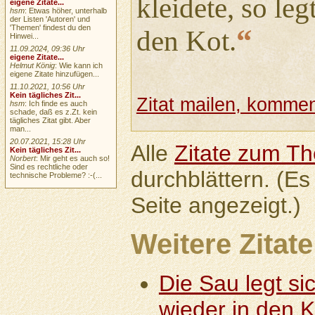
kleidete, so leg
eigene Zitate...
hsm
: Etwas höher, unterhalb
der Listen 'Autoren' und
“
'Themen' findest du den
den Kot.
Hinwei...
11.09.2024, 09:36 Uhr
eigene Zitate...
Helmut König
: Wie kann ich
eigene Zitate hinzufügen...
11.10.2021, 10:56 Uhr
Kein tägliches Zit...
Zitat mailen, komment
hsm
: Ich finde es auch
schade, daß es z.Zt. kein
tägliches Zitat gibt. Aber
man...
20.07.2021, 15:28 Uhr
Alle
Zitate zum T
Kein tägliches Zit...
Norbert
: Mir geht es auch so!
Sind es rechtliche oder
durchblättern. (Es
technische Probleme? :-(...
Seite angezeigt.)
Weitere Zitate
Die Sau legt s
wieder in den Ko