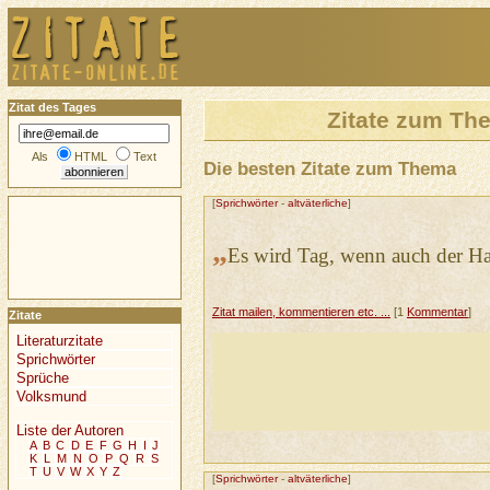
Zitat des Tages
Zitate zum T
Als
HTML
Text
Die besten Zitate zum Thema
[
Sprichwörter
-
altväterliche
]
„
Es wird Tag, wenn auch der Ha
Zitat mailen, kommentieren etc. ...
[1
Kommentar
]
Zitate
Literaturzitate
Sprichwörter
Sprüche
Volksmund
Liste der Autoren
A
B
C
D
E
F
G
H
I
J
K
L
M
N
O
P
Q
R
S
T
U
V
W
X
Y
Z
[
Sprichwörter
-
altväterliche
]