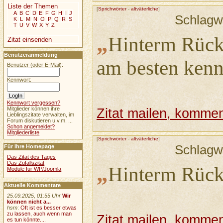
Liste der Themen
[
Sprichwörter
-
altväterliche
]
A
B
C
D
E
F
G
H
I
J
Schlagw
K
L
M
N
O
P
Q
R
S
T
U
V
W
X
Y
Z
„
Hinterm Rück
Zitat einsenden
Benutzeranmeldung
am besten kenn
Benutzer (oder E-Mail):
Kennwort:
Kennwort vergessen?
Mitglieder können ihre
Zitat mailen, komment
Lieblingszitate verwalten, im
Forum diskutieren u.v.m. ...
Schon angemeldet?
Mitgliederliste
[
Sprichwörter
-
altväterliche
]
Schlagw
Für Ihre Homepage
Das Zitat des Tages
Das Zufallszitat
„
Hinterm Rücke
Module für WP/Joomla
Aktuelle Kommentare
25.09.2025, 01:55 Uhr
Wir
können nicht a...
hsm
:
Oft ist es besser etwas
zu lassen, auch wenn man
Zitat mailen, komment
es tun könnte....