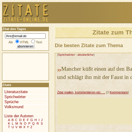
Zitat des Tages
Zitate zum 
Als
HTML
Text
Die besten Zitate zum Thema
[
Sprichwörter
-
altväterliche
]
„
Mancher küßt einen auf den B
und schlägt ihn mit der Faust in
Zitate
Literaturzitate
Zitat mailen, kommentieren etc. ...
[3
Kommentare
]
Sprichwörter
Sprüche
Volksmund
Liste der Autoren
A
B
C
D
E
F
G
H
I
J
K
L
M
N
O
P
Q
R
S
T
U
V
W
X
Y
Z