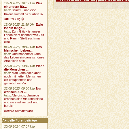
19.09.2025, 16:09 Uhr
Was
einer gern ißt...
hsm
:
Stimmt - und eine
Kalorie kommt nicht allein.☕
&#1 29360; 🙃...
18.09.2025, 11:50 Uhr
Ewig
ist ein lange...
hsm
:
Zum Glück ist unser
Leben nicht dehnbar wie Zeit
und Raum. Stellt euch mal
eine...
04.09.2025, 10:46 Uhr
Des
Menschen Leben...
hsm
:
Und manchmal kann
das Leben ein ganz schönes
Arschloch sein....
22.08.2025, 13:49 Uhr
Wenn
die Menschen ...
hsm
:
Man kann doch aber
auch mit netten Menschen
ein entspanntes und
gemütliches Pla...
22.08.2025, 09:30 Uhr
Nur
wer sein Ziel ...
hsm
:
Allerdings: Umwege
erhöhen die Ortskenntnisse -
und sie sind wertvoll und
bereic...
weitere Kommentare ...
Aktuelle Forenbeiträge
20.09.2024, 07:07 Uhr