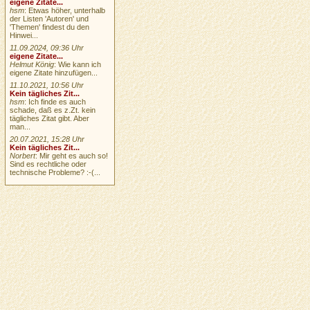
eigene Zitate...
hsm
: Etwas höher, unterhalb
der Listen 'Autoren' und
'Themen' findest du den
Hinwei...
11.09.2024, 09:36 Uhr
eigene Zitate...
Helmut König
: Wie kann ich
eigene Zitate hinzufügen...
11.10.2021, 10:56 Uhr
Kein tägliches Zit...
hsm
: Ich finde es auch
schade, daß es z.Zt. kein
tägliches Zitat gibt. Aber
man...
20.07.2021, 15:28 Uhr
Kein tägliches Zit...
Norbert
: Mir geht es auch so!
Sind es rechtliche oder
technische Probleme? :-(...