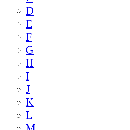
D
E
F
G
H
I
J
K
L
M