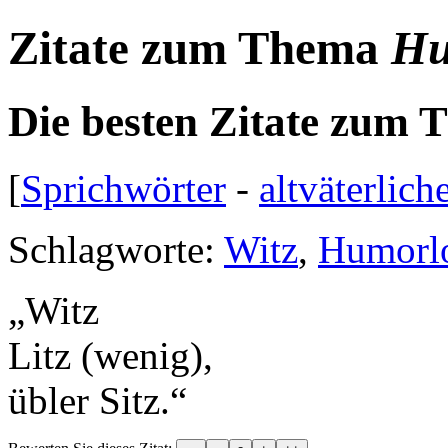
Zitate zum Thema
Hu
Die besten Zitate zum
[
Sprichwörter
-
altväterlich
Schlagworte:
Witz
,
Humorlo
„
Witz
Litz (wenig),
übler Sitz.
“