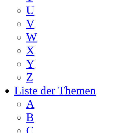
U
V
W
X
Y
Z
Liste der Themen
A
B
C