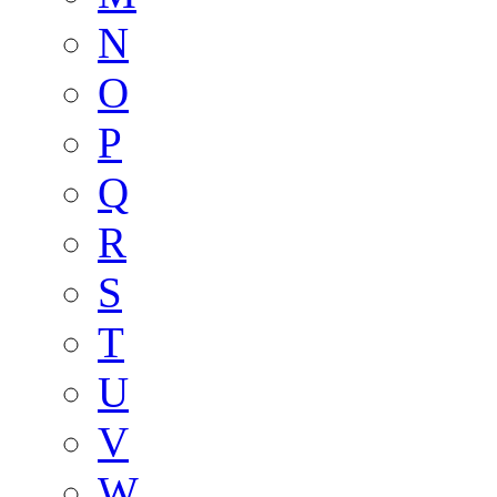
N
O
P
Q
R
S
T
U
V
W