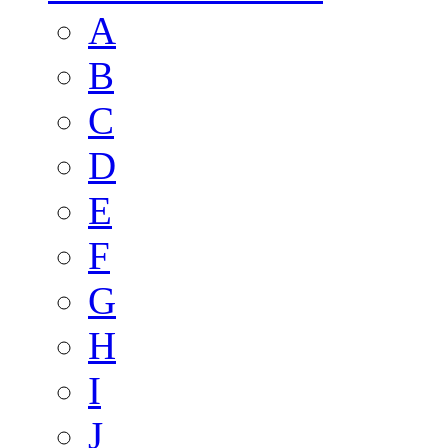
A
B
C
D
E
F
G
H
I
J