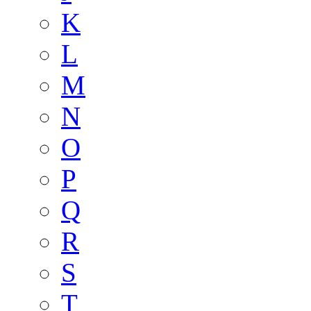
K
L
M
N
O
P
Q
R
S
T