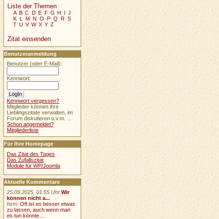
Liste der Themen
A
B
C
D
E
F
G
H
I
J
K
L
M
N
O
P
Q
R
S
T
U
V
W
X
Y
Z
Zitat einsenden
Benutzeranmeldung
Benutzer (oder E-Mail):
Kennwort:
Kennwort vergessen?
Mitglieder können ihre
Lieblingszitate verwalten, im
Forum diskutieren u.v.m. ...
Schon angemeldet?
Mitgliederliste
Für Ihre Homepage
Das Zitat des Tages
Das Zufallszitat
Module für WP/Joomla
Aktuelle Kommentare
25.09.2025, 01:55 Uhr
Wir
können nicht a...
hsm
:
Oft ist es besser etwas
zu lassen, auch wenn man
es tun könnte....