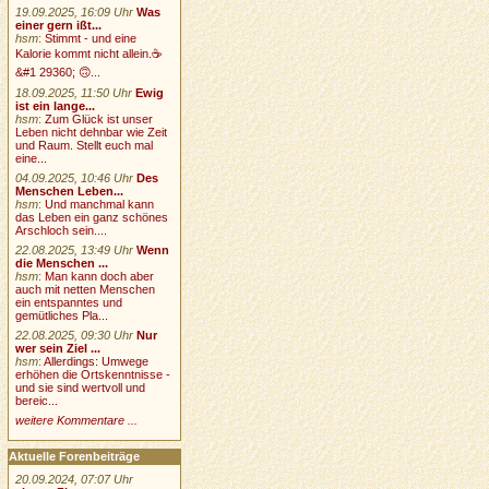
19.09.2025, 16:09 Uhr
Was
einer gern ißt...
hsm
:
Stimmt - und eine
Kalorie kommt nicht allein.☕
&#1 29360; 🙃...
18.09.2025, 11:50 Uhr
Ewig
ist ein lange...
hsm
:
Zum Glück ist unser
Leben nicht dehnbar wie Zeit
und Raum. Stellt euch mal
eine...
04.09.2025, 10:46 Uhr
Des
Menschen Leben...
hsm
:
Und manchmal kann
das Leben ein ganz schönes
Arschloch sein....
22.08.2025, 13:49 Uhr
Wenn
die Menschen ...
hsm
:
Man kann doch aber
auch mit netten Menschen
ein entspanntes und
gemütliches Pla...
22.08.2025, 09:30 Uhr
Nur
wer sein Ziel ...
hsm
:
Allerdings: Umwege
erhöhen die Ortskenntnisse -
und sie sind wertvoll und
bereic...
weitere Kommentare ...
Aktuelle Forenbeiträge
20.09.2024, 07:07 Uhr