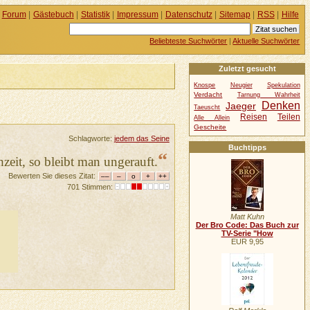
Forum
|
Gästebuch
|
Statistik
|
Impressum
|
Datenschutz
|
Sitemap
|
RSS
|
Hilfe
Beliebteste Suchwörter
|
Aktuelle Suchwörter
Zuletzt gesucht
Knospe
Neugier
Spekulation
Verdacht
Tarnung Wahrheit
Denken
Jaeger
Taeuscht
Reisen
Teilen
Alle Allein
Gescheite
Schlagworte:
jedem das Seine
Buchtipps
“
eit, so bleibt man ungerauft.
Bewerten Sie dieses Zitat:
701 Stimmen:
Matt Kuhn
Der Bro Code: Das Buch zur
TV-Serie "How
EUR 9,95