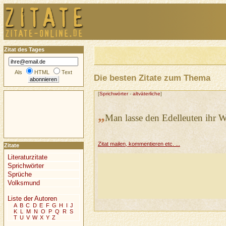
Zitat des Tages
Als
HTML
Text
Die besten Zitate zum Thema
[
Sprichwörter
-
altväterliche
]
„
Man lasse den Edelleuten ihr W
Zitat mailen, kommentieren etc. ...
Zitate
Literaturzitate
Sprichwörter
Sprüche
Volksmund
Liste der Autoren
A
B
C
D
E
F
G
H
I
J
K
L
M
N
O
P
Q
R
S
T
U
V
W
X
Y
Z