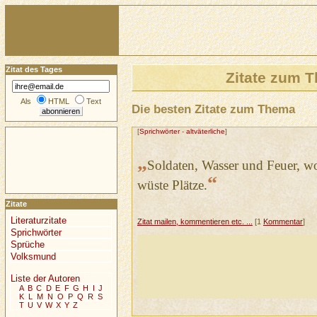
Zitat des Tages
Zitate zum 
Als
HTML
Text
Die besten Zitate zum Thema
[
Sprichwörter
-
altväterliche
]
„
Soldaten, Wasser und Feuer, w
“
wüste Plätze.
Zitate
Literaturzitate
Zitat mailen, kommentieren etc. ...
[1
Kommentar
]
Sprichwörter
Sprüche
Volksmund
Liste der Autoren
A
B
C
D
E
F
G
H
I
J
K
L
M
N
O
P
Q
R
S
T
U
V
W
X
Y
Z