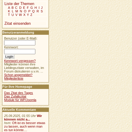
Liste der Themen
A
B
C
D
E
F
G
H
I
J
K
L
M
N
O
P
Q
R
S
T
U
V
W
X
Y
Z
Zitat einsenden
Benutzeranmeldung
Benutzer (oder E-Mail):
Kennwort:
Kennwort vergessen?
Mitglieder können ihre
Lieblingszitate verwalten, im
Forum diskutieren u.v.m. ...
Schon angemeldet?
Mitgliederliste
Für Ihre Homepage
Das Zitat des Tages
Das Zufallszitat
Module für WP/Joomla
Aktuelle Kommentare
25.09.2025, 01:55 Uhr
Wir
können nicht a...
hsm
:
Oft ist es besser etwas
zu lassen, auch wenn man
es tun könnte....