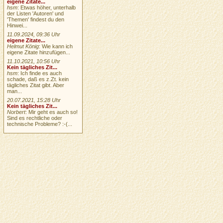
eigene Zitate...
hsm
: Etwas höher, unterhalb
der Listen 'Autoren' und
'Themen' findest du den
Hinwei...
11.09.2024, 09:36 Uhr
eigene Zitate...
Helmut König
: Wie kann ich
eigene Zitate hinzufügen...
11.10.2021, 10:56 Uhr
Kein tägliches Zit...
hsm
: Ich finde es auch
schade, daß es z.Zt. kein
tägliches Zitat gibt. Aber
man...
20.07.2021, 15:28 Uhr
Kein tägliches Zit...
Norbert
: Mir geht es auch so!
Sind es rechtliche oder
technische Probleme? :-(...