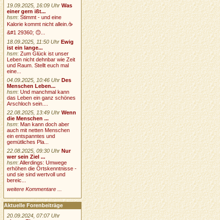
19.09.2025, 16:09 Uhr
Was
einer gern ißt...
hsm
:
Stimmt - und eine
Kalorie kommt nicht allein.☕
&#1 29360; 🙃...
18.09.2025, 11:50 Uhr
Ewig
ist ein lange...
hsm
:
Zum Glück ist unser
Leben nicht dehnbar wie Zeit
und Raum. Stellt euch mal
eine...
04.09.2025, 10:46 Uhr
Des
Menschen Leben...
hsm
:
Und manchmal kann
das Leben ein ganz schönes
Arschloch sein....
22.08.2025, 13:49 Uhr
Wenn
die Menschen ...
hsm
:
Man kann doch aber
auch mit netten Menschen
ein entspanntes und
gemütliches Pla...
22.08.2025, 09:30 Uhr
Nur
wer sein Ziel ...
hsm
:
Allerdings: Umwege
erhöhen die Ortskenntnisse -
und sie sind wertvoll und
bereic...
weitere Kommentare ...
Aktuelle Forenbeiträge
20.09.2024, 07:07 Uhr