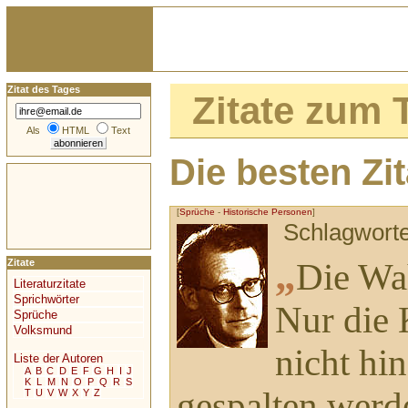
Zitat des Tages
Zitate zum
Als
HTML
Text
Die besten Z
[
Sprüche
-
Historische Personen
]
Schlagwort
„
Die Wah
Zitate
Literaturzitate
Sprichwörter
Nur die 
Sprüche
Volksmund
nicht hi
Liste der Autoren
A
B
C
D
E
F
G
H
I
J
K
L
M
N
O
P
Q
R
S
gespalten werd
T
U
V
W
X
Y
Z