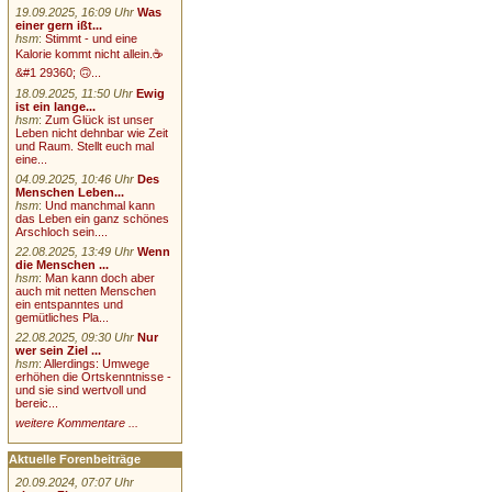
19.09.2025, 16:09 Uhr
Was
einer gern ißt...
hsm
:
Stimmt - und eine
Kalorie kommt nicht allein.☕
&#1 29360; 🙃...
18.09.2025, 11:50 Uhr
Ewig
ist ein lange...
hsm
:
Zum Glück ist unser
Leben nicht dehnbar wie Zeit
und Raum. Stellt euch mal
eine...
04.09.2025, 10:46 Uhr
Des
Menschen Leben...
hsm
:
Und manchmal kann
das Leben ein ganz schönes
Arschloch sein....
22.08.2025, 13:49 Uhr
Wenn
die Menschen ...
hsm
:
Man kann doch aber
auch mit netten Menschen
ein entspanntes und
gemütliches Pla...
22.08.2025, 09:30 Uhr
Nur
wer sein Ziel ...
hsm
:
Allerdings: Umwege
erhöhen die Ortskenntnisse -
und sie sind wertvoll und
bereic...
weitere Kommentare ...
Aktuelle Forenbeiträge
20.09.2024, 07:07 Uhr