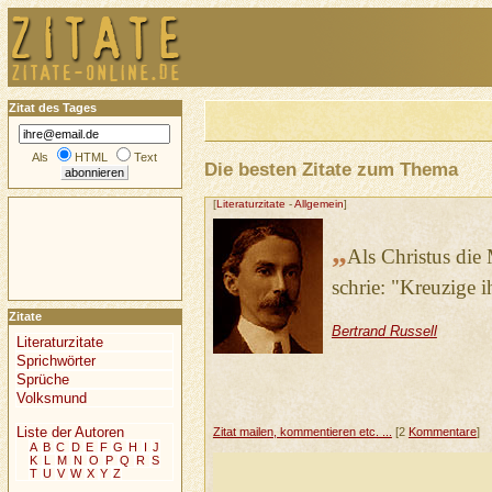
Zitat des Tages
Als
HTML
Text
Die besten Zitate zum Thema
[
Literaturzitate
-
Allgemein
]
„
Als Christus die
schrie: "Kreuzige i
Zitate
Bertrand Russell
Literaturzitate
Sprichwörter
Sprüche
Volksmund
Liste der Autoren
Zitat mailen, kommentieren etc. ...
[2
Kommentare
]
A
B
C
D
E
F
G
H
I
J
K
L
M
N
O
P
Q
R
S
T
U
V
W
X
Y
Z