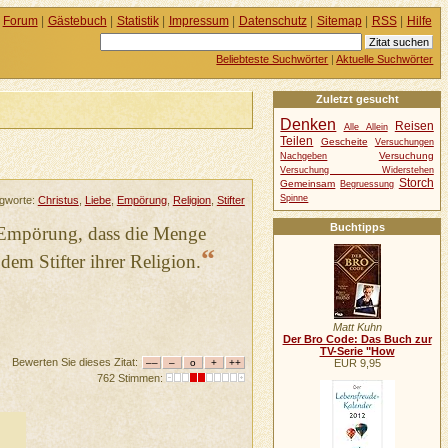
Forum
|
Gästebuch
|
Statistik
|
Impressum
|
Datenschutz
|
Sitemap
|
RSS
|
Hilfe
Beliebteste Suchwörter
|
Aktuelle Suchwörter
Zuletzt gesucht
Denken
Reisen
Alle Allein
Teilen
Gescheite
Versuchungen
Versuchung
Nachgeben
Versuchung Widerstehen
Storch
Gemeinsam
Begruessung
Spinne
gworte:
Christus
,
Liebe
,
Empörung
,
Religion
,
Stifter
Buchtipps
he Empörung, dass die Menge
“
dem Stifter ihrer Religion.
Matt Kuhn
Der Bro Code: Das Buch zur
TV-Serie "How
Bewerten Sie dieses Zitat:
EUR 9,95
762 Stimmen: