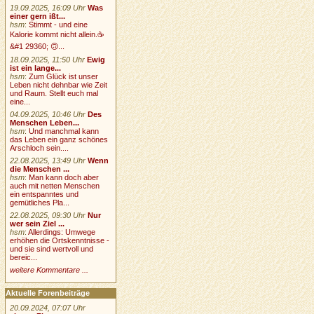
19.09.2025, 16:09 Uhr
Was
einer gern ißt...
hsm
:
Stimmt - und eine
Kalorie kommt nicht allein.☕
&#1 29360; 🙃...
18.09.2025, 11:50 Uhr
Ewig
ist ein lange...
hsm
:
Zum Glück ist unser
Leben nicht dehnbar wie Zeit
und Raum. Stellt euch mal
eine...
04.09.2025, 10:46 Uhr
Des
Menschen Leben...
hsm
:
Und manchmal kann
das Leben ein ganz schönes
Arschloch sein....
22.08.2025, 13:49 Uhr
Wenn
die Menschen ...
hsm
:
Man kann doch aber
auch mit netten Menschen
ein entspanntes und
gemütliches Pla...
22.08.2025, 09:30 Uhr
Nur
wer sein Ziel ...
hsm
:
Allerdings: Umwege
erhöhen die Ortskenntnisse -
und sie sind wertvoll und
bereic...
weitere Kommentare ...
Aktuelle Forenbeiträge
20.09.2024, 07:07 Uhr