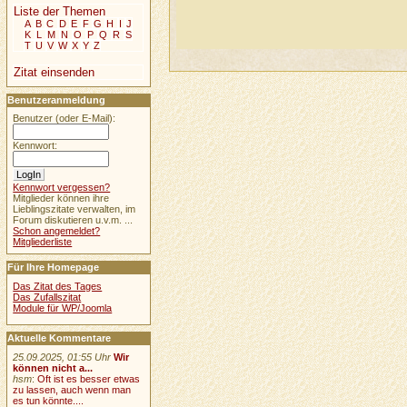
Liste der Themen
A
B
C
D
E
F
G
H
I
J
K
L
M
N
O
P
Q
R
S
T
U
V
W
X
Y
Z
Zitat einsenden
Benutzeranmeldung
Benutzer (oder E-Mail):
Kennwort:
Kennwort vergessen?
Mitglieder können ihre
Lieblingszitate verwalten, im
Forum diskutieren u.v.m. ...
Schon angemeldet?
Mitgliederliste
Für Ihre Homepage
Das Zitat des Tages
Das Zufallszitat
Module für WP/Joomla
Aktuelle Kommentare
25.09.2025, 01:55 Uhr
Wir
können nicht a...
hsm
:
Oft ist es besser etwas
zu lassen, auch wenn man
es tun könnte....