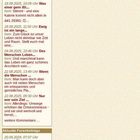
19.09.2025, 16:09 Uhr
Was
einer gern ißt...
hsm
:
Stimmt - und eine
Kalorie kommt nicht allein.☕
&#1 29360; 🙃...
18.09.2025, 11:50 Uhr
Ewig
ist ein lange...
hsm
:
Zum Glück ist unser
Leben nicht dehnbar wie Zeit
und Raum. Stellt euch mal
eine...
04.09.2025, 10:46 Uhr
Des
Menschen Leben...
hsm
:
Und manchmal kann
das Leben ein ganz schönes
Arschloch sein....
22.08.2025, 13:49 Uhr
Wenn
die Menschen ...
hsm
:
Man kann doch aber
auch mit netten Menschen
ein entspanntes und
gemütliches Pla...
22.08.2025, 09:30 Uhr
Nur
wer sein Ziel ...
hsm
:
Allerdings: Umwege
erhöhen die Ortskenntnisse -
und sie sind wertvoll und
bereic...
weitere Kommentare ...
Aktuelle Forenbeiträge
20.09.2024, 07:07 Uhr