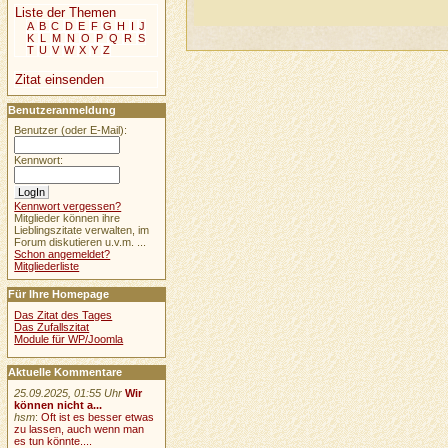
Liste der Themen
A
B
C
D
E
F
G
H
I
J
K
L
M
N
O
P
Q
R
S
T
U
V
W
X
Y
Z
Zitat einsenden
Benutzeranmeldung
Benutzer (oder E-Mail):
Kennwort:
Kennwort vergessen?
Mitglieder können ihre
Lieblingszitate verwalten, im
Forum diskutieren u.v.m. ...
Schon angemeldet?
Mitgliederliste
Für Ihre Homepage
Das Zitat des Tages
Das Zufallszitat
Module für WP/Joomla
Aktuelle Kommentare
25.09.2025, 01:55 Uhr
Wir
können nicht a...
hsm
:
Oft ist es besser etwas
zu lassen, auch wenn man
es tun könnte....