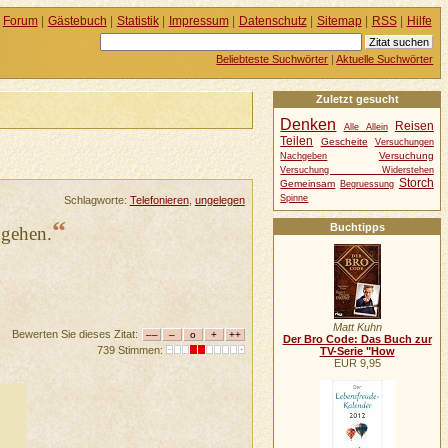
Forum
|
Gästebuch
|
Statistik
|
Impressum
|
Datenschutz
|
Sitemap
|
RSS
|
Hilfe
Beliebteste Suchwörter
|
Aktuelle Suchwörter
Zuletzt gesucht
Denken
Reisen
Alle Allein
Teilen
Gescheite
Versuchungen
Versuchung
Nachgeben
Versuchung Widerstehen
Storch
Gemeinsam
Begruessung
Spinne
Schlagworte:
Telefonieren
,
ungelegen
“
Buchtipps
 gehen.
Matt Kuhn
Bewerten Sie dieses Zitat:
Der Bro Code: Das Buch zur
739 Stimmen:
TV-Serie "How
EUR 9,95