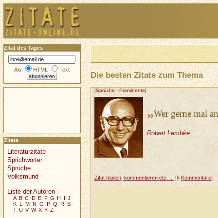
Zitat des Tages
Als
HTML
Text
Die besten Zitate zum Thema
[
Sprüche
-
Prominente
]
„
Wer gerne mal an
Robert Lembke
Zitate
Literaturzitate
Sprichwörter
Sprüche
Volksmund
Zitat mailen, kommentieren etc. ...
[6
Kommentare
]
Liste der Autoren
A
B
C
D
E
F
G
H
I
J
K
L
M
N
O
P
Q
R
S
T
U
V
W
X
Y
Z