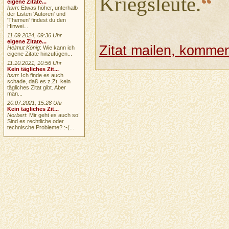
“
Kriegsleute.
eigene Zitate...
hsm
: Etwas höher, unterhalb
der Listen 'Autoren' und
'Themen' findest du den
Hinwei...
11.09.2024, 09:36 Uhr
eigene Zitate...
Zitat mailen, komment
Helmut König
: Wie kann ich
eigene Zitate hinzufügen...
11.10.2021, 10:56 Uhr
Kein tägliches Zit...
hsm
: Ich finde es auch
schade, daß es z.Zt. kein
tägliches Zitat gibt. Aber
man...
20.07.2021, 15:28 Uhr
Kein tägliches Zit...
Norbert
: Mir geht es auch so!
Sind es rechtliche oder
technische Probleme? :-(...