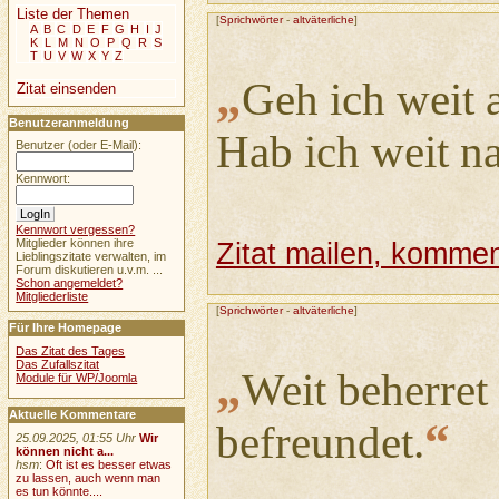
Liste der Themen
[
Sprichwörter
-
altväterliche
]
A
B
C
D
E
F
G
H
I
J
K
L
M
N
O
P
Q
R
S
T
U
V
W
X
Y
Z
„
Geh ich weit 
Zitat einsenden
Benutzeranmeldung
Hab ich weit n
Benutzer (oder E-Mail):
Kennwort:
Kennwort vergessen?
Mitglieder können ihre
Zitat mailen, komment
Lieblingszitate verwalten, im
Forum diskutieren u.v.m. ...
Schon angemeldet?
Mitgliederliste
[
Sprichwörter
-
altväterliche
]
Für Ihre Homepage
Das Zitat des Tages
Das Zufallszitat
„
Weit beherret
Module für WP/Joomla
Aktuelle Kommentare
“
befreundet.
25.09.2025, 01:55 Uhr
Wir
können nicht a...
hsm
:
Oft ist es besser etwas
zu lassen, auch wenn man
es tun könnte....