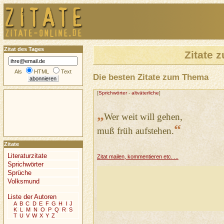
Zitat des Tages
Zitate
Als
HTML
Text
Die besten Zitate zum Thema
[
Sprichwörter
-
altväterliche
]
„
Wer weit will gehen,
“
muß früh aufstehen.
Zitate
Literaturzitate
Zitat mailen, kommentieren etc. ...
Sprichwörter
Sprüche
Volksmund
Liste der Autoren
A
B
C
D
E
F
G
H
I
J
K
L
M
N
O
P
Q
R
S
T
U
V
W
X
Y
Z