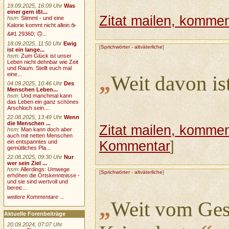
19.09.2025, 16:09 Uhr
Was
einer gern ißt...
Zitat mailen, komment
hsm
:
Stimmt - und eine
Kalorie kommt nicht allein.☕
&#1 29360; 🙃...
18.09.2025, 11:50 Uhr
Ewig
[
Sprichwörter
-
altväterliche
]
ist ein lange...
hsm
:
Zum Glück ist unser
Leben nicht dehnbar wie Zeit
und Raum. Stellt euch mal
„
eine...
Weit davon is
04.09.2025, 10:46 Uhr
Des
Menschen Leben...
hsm
:
Und manchmal kann
das Leben ein ganz schönes
Arschloch sein....
22.08.2025, 13:49 Uhr
Wenn
die Menschen ...
Zitat mailen, komment
hsm
:
Man kann doch aber
auch mit netten Menschen
ein entspanntes und
Kommentar
]
gemütliches Pla...
22.08.2025, 09:30 Uhr
Nur
wer sein Ziel ...
hsm
:
Allerdings: Umwege
[
Sprichwörter
-
altväterliche
]
erhöhen die Ortskenntnisse -
und sie sind wertvoll und
bereic...
weitere Kommentare ...
„
Weit vom Ges
Aktuelle Forenbeiträge
20.09.2024, 07:07 Uhr