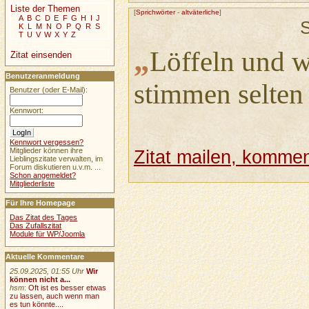
Liste der Themen
[
Sprichwörter
-
altväterliche
]
A
B
C
D
E
F
G
H
I
J
S
K
L
M
N
O
P
Q
R
S
T
U
V
W
X
Y
Z
„
Löffeln und w
Zitat einsenden
Benutzeranmeldung
stimmen selten
Benutzer (oder E-Mail):
Kennwort:
Kennwort vergessen?
Mitglieder können ihre
Zitat mailen, komment
Lieblingszitate verwalten, im
Forum diskutieren u.v.m. ...
Schon angemeldet?
Mitgliederliste
Für Ihre Homepage
Das Zitat des Tages
Das Zufallszitat
Module für WP/Joomla
Aktuelle Kommentare
25.09.2025, 01:55 Uhr
Wir
können nicht a...
hsm
:
Oft ist es besser etwas
zu lassen, auch wenn man
es tun könnte....