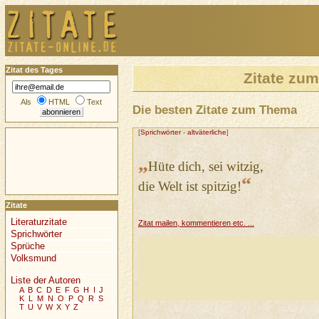
Zitat des Tages
Zitate zu
Als
HTML
Text
Die besten Zitate zum Thema
[
Sprichwörter
-
altväterliche
]
„
Hüte dich, sei witzig,
“
die Welt ist spitzig!
Zitate
Literaturzitate
Zitat mailen, kommentieren etc. ...
Sprichwörter
Sprüche
Volksmund
Liste der Autoren
A
B
C
D
E
F
G
H
I
J
K
L
M
N
O
P
Q
R
S
T
U
V
W
X
Y
Z