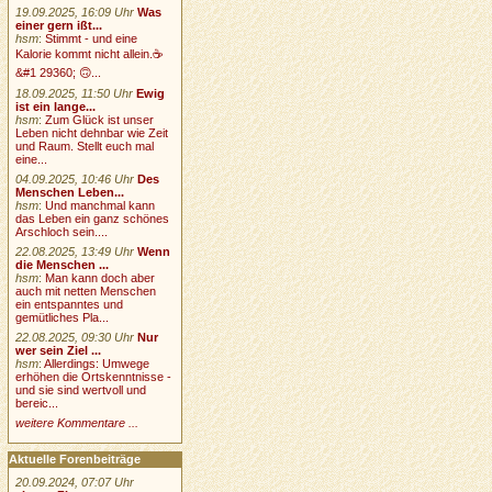
19.09.2025, 16:09 Uhr
Was
einer gern ißt...
hsm
:
Stimmt - und eine
Kalorie kommt nicht allein.☕
&#1 29360; 🙃...
18.09.2025, 11:50 Uhr
Ewig
ist ein lange...
hsm
:
Zum Glück ist unser
Leben nicht dehnbar wie Zeit
und Raum. Stellt euch mal
eine...
04.09.2025, 10:46 Uhr
Des
Menschen Leben...
hsm
:
Und manchmal kann
das Leben ein ganz schönes
Arschloch sein....
22.08.2025, 13:49 Uhr
Wenn
die Menschen ...
hsm
:
Man kann doch aber
auch mit netten Menschen
ein entspanntes und
gemütliches Pla...
22.08.2025, 09:30 Uhr
Nur
wer sein Ziel ...
hsm
:
Allerdings: Umwege
erhöhen die Ortskenntnisse -
und sie sind wertvoll und
bereic...
weitere Kommentare ...
Aktuelle Forenbeiträge
20.09.2024, 07:07 Uhr