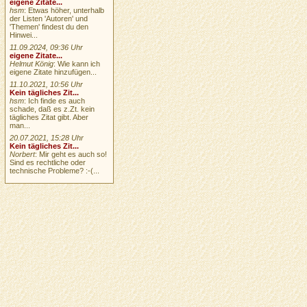
eigene Zitate...
hsm
: Etwas höher, unterhalb
der Listen 'Autoren' und
'Themen' findest du den
Hinwei...
11.09.2024, 09:36 Uhr
eigene Zitate...
Helmut König
: Wie kann ich
eigene Zitate hinzufügen...
11.10.2021, 10:56 Uhr
Kein tägliches Zit...
hsm
: Ich finde es auch
schade, daß es z.Zt. kein
tägliches Zitat gibt. Aber
man...
20.07.2021, 15:28 Uhr
Kein tägliches Zit...
Norbert
: Mir geht es auch so!
Sind es rechtliche oder
technische Probleme? :-(...