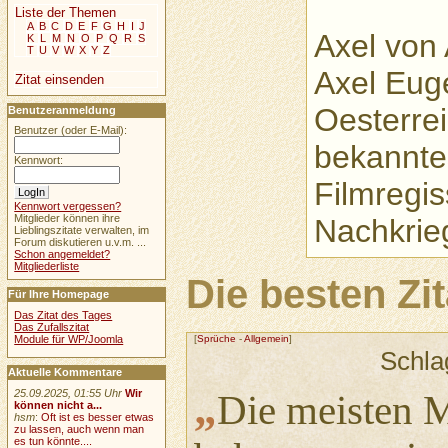
Liste der Themen
A
B
C
D
E
F
G
H
I
J
Axel von 
K
L
M
N
O
P
Q
R
S
T
U
V
W
X
Y
Z
Axel Eug
Zitat einsenden
Oesterrei
Benutzeranmeldung
Benutzer (oder E-Mail):
bekannte
Kennwort:
Filmregi
Kennwort vergessen?
Mitglieder können ihre
Nachkrieg
Lieblingszitate verwalten, im
Forum diskutieren u.v.m. ...
Schon angemeldet?
Mitgliederliste
Die besten Zi
Für Ihre Homepage
Das Zitat des Tages
Das Zufallszitat
[
Sprüche
-
Allgemein
]
Module für WP/Joomla
Schla
Aktuelle Kommentare
„
25.09.2025, 01:55 Uhr
Wir
Die meisten 
können nicht a...
hsm
:
Oft ist es besser etwas
zu lassen, auch wenn man
es tun könnte....