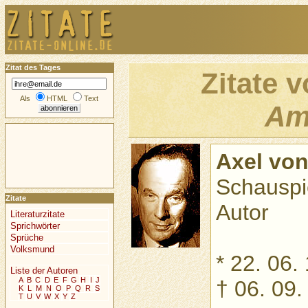
Zitat des Tages
Zitate 
Als
HTML
Text
Am
Axel vo
Schauspie
Zitate
Autor
Literaturzitate
Sprichwörter
Sprüche
Volksmund
* 22. 06
Liste der Autoren
A
B
C
D
E
F
G
H
I
J
† 06. 09
K
L
M
N
O
P
Q
R
S
T
U
V
W
X
Y
Z