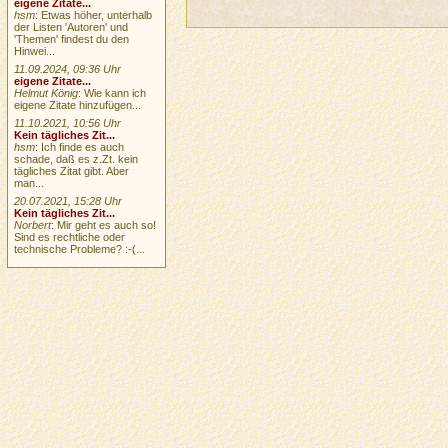
eigene Zitate...
hsm
: Etwas höher, unterhalb
der Listen 'Autoren' und
'Themen' findest du den
Hinwei...
11.09.2024, 09:36 Uhr
eigene Zitate...
Helmut König
: Wie kann ich
eigene Zitate hinzufügen...
11.10.2021, 10:56 Uhr
Kein tägliches Zit...
hsm
: Ich finde es auch
schade, daß es z.Zt. kein
tägliches Zitat gibt. Aber
man...
20.07.2021, 15:28 Uhr
Kein tägliches Zit...
Norbert
: Mir geht es auch so!
Sind es rechtliche oder
technische Probleme? :-(...