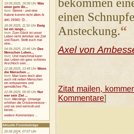
bekommen eine
19.09.2025, 16:09 Uhr
Was
einer gern ißt...
hsm
:
Stimmt - und eine
einen Schnupf
Kalorie kommt nicht allein.☕
&#1 29360; 🙃...
“
18.09.2025, 11:50 Uhr
Ewig
Ansteckung.
ist ein lange...
hsm
:
Zum Glück ist unser
Leben nicht dehnbar wie Zeit
und Raum. Stellt euch mal
eine...
Axel von Ambess
04.09.2025, 10:46 Uhr
Des
Menschen Leben...
hsm
:
Und manchmal kann
das Leben ein ganz schönes
Arschloch sein....
22.08.2025, 13:49 Uhr
Wenn
die Menschen ...
hsm
:
Man kann doch aber
auch mit netten Menschen
ein entspanntes und
Zitat mailen, komment
gemütliches Pla...
22.08.2025, 09:30 Uhr
Nur
Kommentare
]
wer sein Ziel ...
hsm
:
Allerdings: Umwege
erhöhen die Ortskenntnisse -
und sie sind wertvoll und
bereic...
weitere Kommentare ...
Aktuelle Forenbeiträge
20.09.2024, 07:07 Uhr