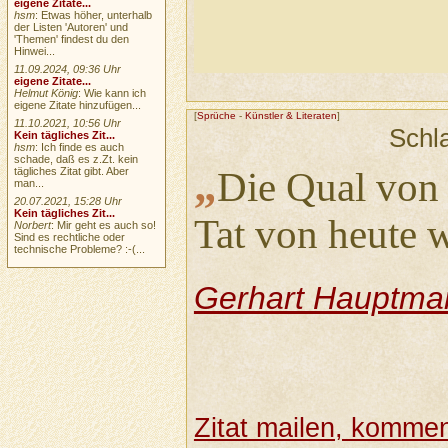
eigene Zitate...
hsm
: Etwas höher, unterhalb
der Listen 'Autoren' und
'Themen' findest du den
Hinwei...
11.09.2024, 09:36 Uhr
eigene Zitate...
Helmut König
: Wie kann ich
eigene Zitate hinzufügen...
[
Sprüche
-
Künstler & Literaten
]
11.10.2021, 10:56 Uhr
Schl
Kein tägliches Zit...
hsm
: Ich finde es auch
schade, daß es z.Zt. kein
„
tägliches Zitat gibt. Aber
Die Qual von 
man...
20.07.2021, 15:28 Uhr
Kein tägliches Zit...
Tat von heute 
Norbert
: Mir geht es auch so!
Sind es rechtliche oder
technische Probleme? :-(...
Gerhart Hauptma
Zitat mailen, komment