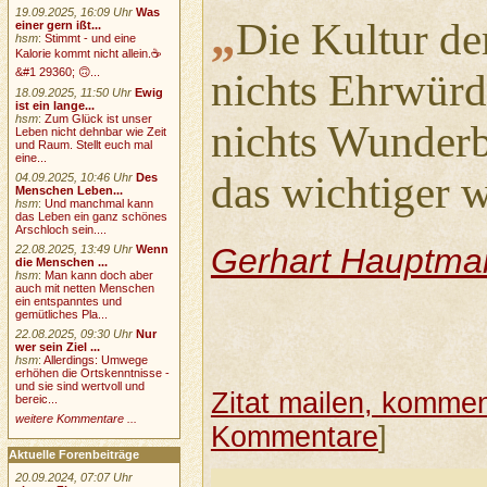
19.09.2025, 16:09 Uhr
Was
„
Die Kultur de
einer gern ißt...
hsm
:
Stimmt - und eine
Kalorie kommt nicht allein.☕
&#1 29360; 🙃...
nichts Ehrwürd
18.09.2025, 11:50 Uhr
Ewig
ist ein lange...
hsm
:
Zum Glück ist unser
nichts Wunderb
Leben nicht dehnbar wie Zeit
und Raum. Stellt euch mal
eine...
das wichtiger w
04.09.2025, 10:46 Uhr
Des
Menschen Leben...
hsm
:
Und manchmal kann
das Leben ein ganz schönes
Arschloch sein....
Gerhart Hauptma
22.08.2025, 13:49 Uhr
Wenn
die Menschen ...
hsm
:
Man kann doch aber
auch mit netten Menschen
ein entspanntes und
gemütliches Pla...
22.08.2025, 09:30 Uhr
Nur
wer sein Ziel ...
hsm
:
Allerdings: Umwege
erhöhen die Ortskenntnisse -
und sie sind wertvoll und
Zitat mailen, komment
bereic...
weitere Kommentare ...
Kommentare
]
Aktuelle Forenbeiträge
20.09.2024, 07:07 Uhr