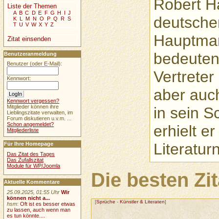
Robert H
Liste der Themen
A
B
C
D
E
F
G
H
I
J
deutscher 
K
L
M
N
O
P
Q
R
S
T
U
V
W
X
Y
Z
Hauptmann
Zitat einsenden
bedeuten
Benutzeranmeldung
Benutzer (oder E-Mail):
Vertreter
Kennwort:
aber auch
Kennwort vergessen?
Mitglieder können ihre
in sein S
Lieblingszitate verwalten, im
Forum diskutieren u.v.m. ...
Schon angemeldet?
erhielt e
Mitgliederliste
Literatur
Für Ihre Homepage
Das Zitat des Tages
Das Zufallszitat
Module für WP/Joomla
Die besten Zi
Aktuelle Kommentare
25.09.2025, 01:55 Uhr
Wir
können nicht a...
[
Sprüche
-
Künstler & Literaten
]
hsm
:
Oft ist es besser etwas
zu lassen, auch wenn man
es tun könnte....