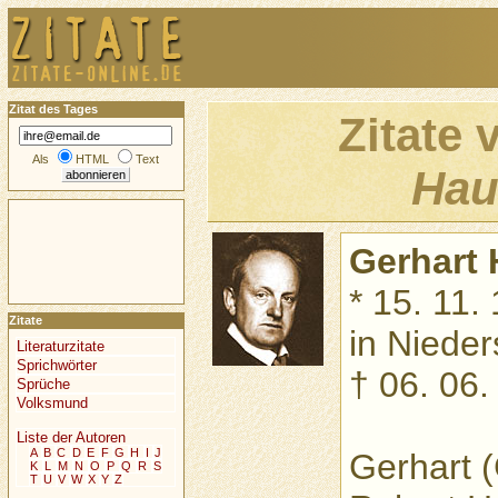
Zitat des Tages
Zitate
Als
HTML
Text
Hau
Gerhart
* 15. 11.
Zitate
in Nieder
Literaturzitate
Sprichwörter
† 06. 06.
Sprüche
Volksmund
Liste der Autoren
A
B
C
D
E
F
G
H
I
J
Gerhart 
K
L
M
N
O
P
Q
R
S
T
U
V
W
X
Y
Z