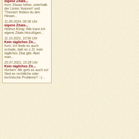
eigene Zitate...
hsm
: Etwas höher, unterhalb
der Listen 'Autoren' und
'Themen' findest du den
Hinwei...
11.09.2024, 09:36 Uhr
eigene Zitate...
Helmut König
: Wie kann ich
eigene Zitate hinzufügen...
11.10.2021, 10:56 Uhr
Kein tägliches Zit...
hsm
: Ich finde es auch
schade, daß es z.Zt. kein
tägliches Zitat gibt. Aber
man...
20.07.2021, 15:28 Uhr
Kein tägliches Zit...
Norbert
: Mir geht es auch so!
Sind es rechtliche oder
technische Probleme? :-(...