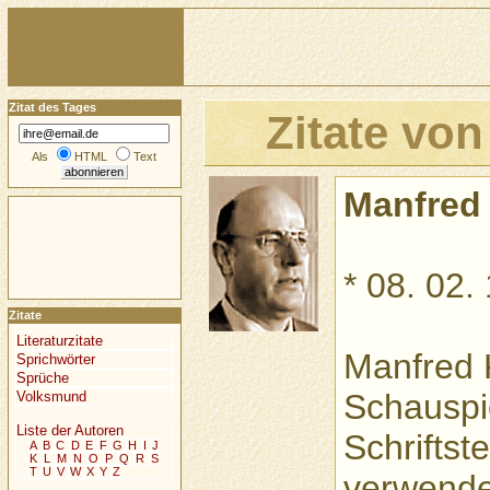
Zitat des Tages
Zitate vo
Als
HTML
Text
Manfred
* 08. 02.
Zitate
Literaturzitate
Manfred K
Sprichwörter
Sprüche
Schauspi
Volksmund
Liste der Autoren
Schriftst
A
B
C
D
E
F
G
H
I
J
K
L
M
N
O
P
Q
R
S
T
U
V
W
X
Y
Z
verwende