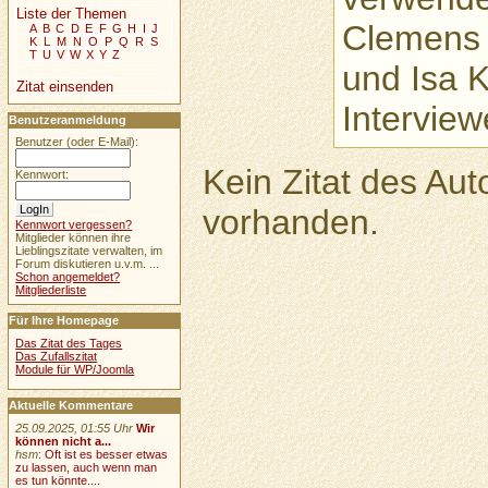
Liste der Themen
Clemens K
A
B
C
D
E
F
G
H
I
J
K
L
M
N
O
P
Q
R
S
T
U
V
W
X
Y
Z
und Isa K
Zitat einsenden
Interview
Benutzeranmeldung
Benutzer (oder E-Mail):
Kein Zitat des Au
Kennwort:
vorhanden.
Kennwort vergessen?
Mitglieder können ihre
Lieblingszitate verwalten, im
Forum diskutieren u.v.m. ...
Schon angemeldet?
Mitgliederliste
Für Ihre Homepage
Das Zitat des Tages
Das Zufallszitat
Module für WP/Joomla
Aktuelle Kommentare
25.09.2025, 01:55 Uhr
Wir
können nicht a...
hsm
:
Oft ist es besser etwas
zu lassen, auch wenn man
es tun könnte....