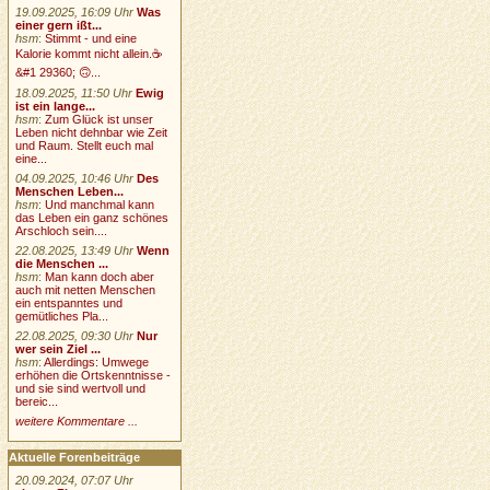
19.09.2025, 16:09 Uhr
Was
einer gern ißt...
hsm
:
Stimmt - und eine
Kalorie kommt nicht allein.☕
&#1 29360; 🙃...
18.09.2025, 11:50 Uhr
Ewig
ist ein lange...
hsm
:
Zum Glück ist unser
Leben nicht dehnbar wie Zeit
und Raum. Stellt euch mal
eine...
04.09.2025, 10:46 Uhr
Des
Menschen Leben...
hsm
:
Und manchmal kann
das Leben ein ganz schönes
Arschloch sein....
22.08.2025, 13:49 Uhr
Wenn
die Menschen ...
hsm
:
Man kann doch aber
auch mit netten Menschen
ein entspanntes und
gemütliches Pla...
22.08.2025, 09:30 Uhr
Nur
wer sein Ziel ...
hsm
:
Allerdings: Umwege
erhöhen die Ortskenntnisse -
und sie sind wertvoll und
bereic...
weitere Kommentare ...
Aktuelle Forenbeiträge
20.09.2024, 07:07 Uhr