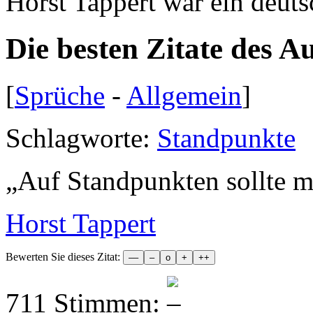
Horst Tappert war ein deuts
Die besten Zitate des A
[
Sprüche
-
Allgemein
]
Schlagworte:
Standpunkte
„
Auf Standpunkten sollte ma
Horst Tappert
Bewerten Sie dieses Zitat:
711 Stimmen: