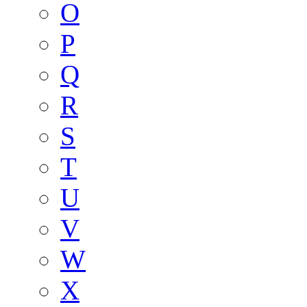
O
P
Q
R
S
T
U
V
W
X