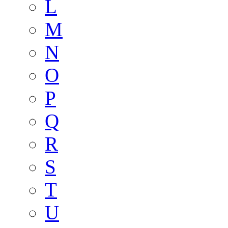
L
M
N
O
P
Q
R
S
T
U