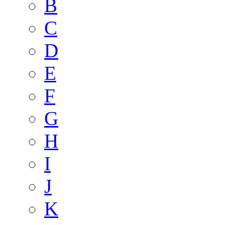
B
C
D
E
F
G
H
I
J
K