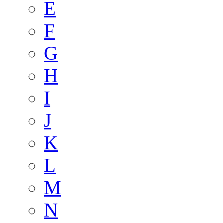
E
F
G
H
I
J
K
L
M
N