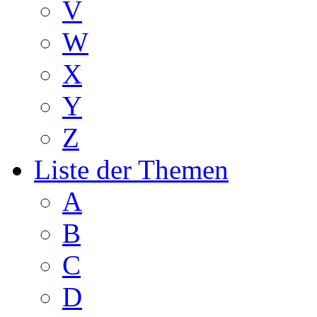
V
W
X
Y
Z
Liste der Themen
A
B
C
D