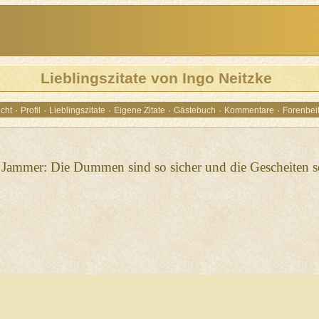
Lieblingszitate von Ingo Neitzke
·
·
·
·
·
·
cht
Profil
Lieblingszitate
Eigene Zitate
Gästebuch
Kommentare
Forenbei
e Jammer: Die Dummen sind so sicher und die Gescheiten so