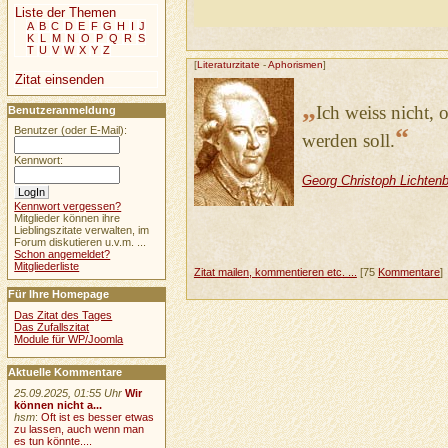
Liste der Themen
A
B
C
D
E
F
G
H
I
J
K
L
M
N
O
P
Q
R
S
T
U
V
W
X
Y
Z
[
Literaturzitate
-
Aphorismen
]
Zitat einsenden
„
Ich weiss nicht, 
Benutzeranmeldung
“
Benutzer (oder E-Mail):
werden soll.
Kennwort:
Georg Christoph Lichten
Kennwort vergessen?
Mitglieder können ihre
Lieblingszitate verwalten, im
Forum diskutieren u.v.m. ...
Schon angemeldet?
Mitgliederliste
Zitat mailen, kommentieren etc. ...
[75
Kommentare
]
Für Ihre Homepage
Das Zitat des Tages
Das Zufallszitat
Module für WP/Joomla
Aktuelle Kommentare
25.09.2025, 01:55 Uhr
Wir
können nicht a...
hsm
:
Oft ist es besser etwas
zu lassen, auch wenn man
es tun könnte....