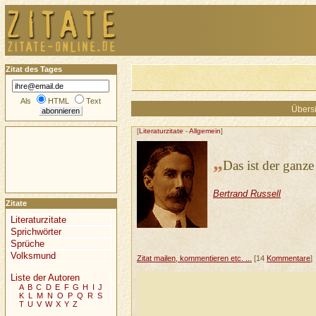
Zitat des Tages
Als
HTML
Text
Übersi
[
Literaturzitate
-
Allgemein
]
„
Das ist der ganz
Bertrand Russell
Zitate
Literaturzitate
Sprichwörter
Sprüche
Volksmund
Zitat mailen, kommentieren etc. ...
[14
Kommentare
]
Liste der Autoren
A
B
C
D
E
F
G
H
I
J
K
L
M
N
O
P
Q
R
S
T
U
V
W
X
Y
Z