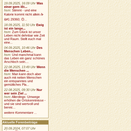
19.09.2025, 16:09 Uhr
Was
einer gern ißt...
hsm
:
Stimmt - und eine
Kalorie kommt nicht allein.☕
&#1 29360; 🙃...
18.09.2025, 11:50 Uhr
Ewig
ist ein lange...
hsm
:
Zum Glück ist unser
Leben nicht dehnbar wie Zeit
und Raum. Stellt euch mal
eine...
04.09.2025, 10:46 Uhr
Des
Menschen Leben...
hsm
:
Und manchmal kann
das Leben ein ganz schönes
Arschloch sein....
22.08.2025, 13:49 Uhr
Wenn
die Menschen ...
hsm
:
Man kann doch aber
auch mit netten Menschen
ein entspanntes und
gemütliches Pla...
22.08.2025, 09:30 Uhr
Nur
wer sein Ziel ...
hsm
:
Allerdings: Umwege
erhöhen die Ortskenntnisse -
und sie sind wertvoll und
bereic...
weitere Kommentare ...
Aktuelle Forenbeiträge
20.09.2024, 07:07 Uhr