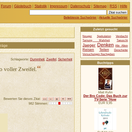
Forum
|
Gästebuch
|
Statistik
|
Impressum
|
Datenschutz
|
Sitemap
|
RSS
|
Hilfe
Beliebteste Suchwörter
|
Aktuelle Suchwörter
Zuletzt gesucht
Verdacht
Neugier
Spekulation
Tarnung Wahrheit
Taeuscht
Denken
Jaeger
träge
Alle Allein
Reisen
Teilen
Gescheite
Versuchungen Nachgeben
Schlagworte:
Dummheit
,
Zweifel
,
Sicherheit
Buchtipps
“
 voller Zweifel.
Matt Kuhn
Der Bro Code: Das Buch zur
Bewerten Sie dieses Zitat:
TV-Serie "How
EUR 9,95
982 Stimmen: