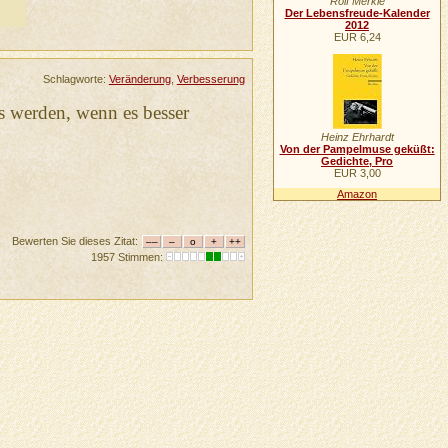
Rolf Merkle
Der Lebensfreude-Kalender
2012
EUR 6,24
Schlagworte:
Veränderung
,
Verbesserung
rs werden, wenn es besser
Heinz Ehrhardt
Von der Pampelmuse geküßt:
Gedichte, Pro
EUR 3,00
Amazon
Bewerten Sie dieses Zitat:
1957 Stimmen: