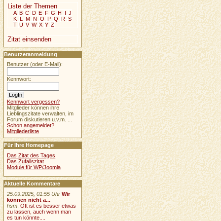
Liste der Themen
A
B
C
D
E
F
G
H
I
J
K
L
M
N
O
P
Q
R
S
T
U
V
W
X
Y
Z
Zitat einsenden
Benutzeranmeldung
Benutzer (oder E-Mail):
Kennwort:
Kennwort vergessen?
Mitglieder können ihre
Lieblingszitate verwalten, im
Forum diskutieren u.v.m. ...
Schon angemeldet?
Mitgliederliste
Für Ihre Homepage
Das Zitat des Tages
Das Zufallszitat
Module für WP/Joomla
Aktuelle Kommentare
25.09.2025, 01:55 Uhr
Wir
können nicht a...
hsm
:
Oft ist es besser etwas
zu lassen, auch wenn man
es tun könnte....