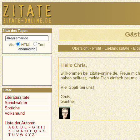
Zitat des Tages
Gäst
Als
HTML
Text
·
·
·
Übersicht
Profil
Lieblingszitate
Eige
Hallo Chris,
willkommen bei zitate-online.de. Freue mich
haben solltest, melde Dich einfach bei mir, i
Viel Spaß bei uns!
Zitate
Gruß,
Literaturzitate
Günther
Sprichwörter
Sprüche
Volksmund
Liste der Autoren
A
B
C
D
E
F
G
H
I
J
K
L
M
N
O
P
Q
R
S
T
U
V
W
X
Y
Z