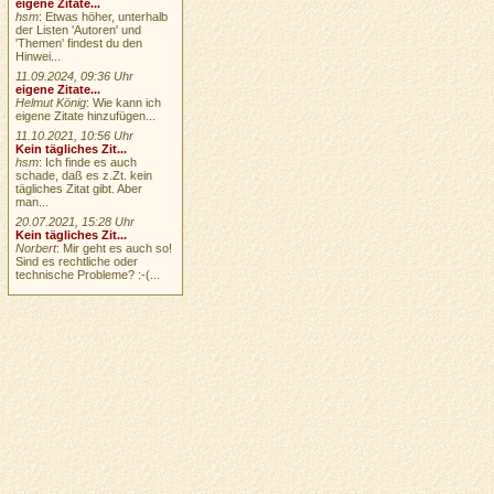
eigene Zitate...
hsm
: Etwas höher, unterhalb
der Listen 'Autoren' und
'Themen' findest du den
Hinwei...
11.09.2024, 09:36 Uhr
eigene Zitate...
Helmut König
: Wie kann ich
eigene Zitate hinzufügen...
11.10.2021, 10:56 Uhr
Kein tägliches Zit...
hsm
: Ich finde es auch
schade, daß es z.Zt. kein
tägliches Zitat gibt. Aber
man...
20.07.2021, 15:28 Uhr
Kein tägliches Zit...
Norbert
: Mir geht es auch so!
Sind es rechtliche oder
technische Probleme? :-(...