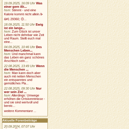
19.09.2025, 16:09 Uhr
Was
einer gern ißt...
hsm
:
Stimmt - und eine
Kalorie kommt nicht allein.☕
&#1 29360; 🙃...
18.09.2025, 11:50 Uhr
Ewig
ist ein lange...
hsm
:
Zum Glück ist unser
Leben nicht dehnbar wie Zeit
und Raum. Stellt euch mal
eine...
04.09.2025, 10:46 Uhr
Des
Menschen Leben...
hsm
:
Und manchmal kann
das Leben ein ganz schönes
Arschloch sein....
22.08.2025, 13:49 Uhr
Wenn
die Menschen ...
hsm
:
Man kann doch aber
auch mit netten Menschen
ein entspanntes und
gemütliches Pla...
22.08.2025, 09:30 Uhr
Nur
wer sein Ziel ...
hsm
:
Allerdings: Umwege
erhöhen die Ortskenntnisse -
und sie sind wertvoll und
bereic...
weitere Kommentare ...
Aktuelle Forenbeiträge
20.09.2024, 07:07 Uhr