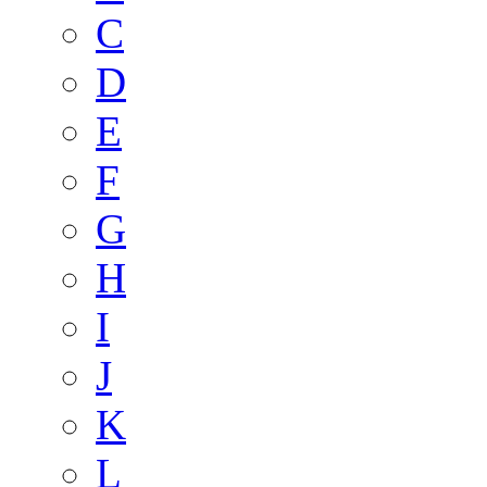
C
D
E
F
G
H
I
J
K
L