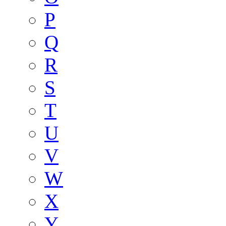
P
Q
R
S
T
U
V
W
X
Y