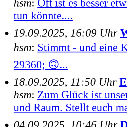
hsm
:
Oft ist es besser e
tun könnte....
19.09.2025, 16:09 Uhr
W
hsm
:
Stimmt - und eine 
29360; 🙃...
18.09.2025, 11:50 Uhr
E
hsm
:
Zum Glück ist unser
und Raum. Stellt euch mal
04.09.2025, 10:46 Uhr
D