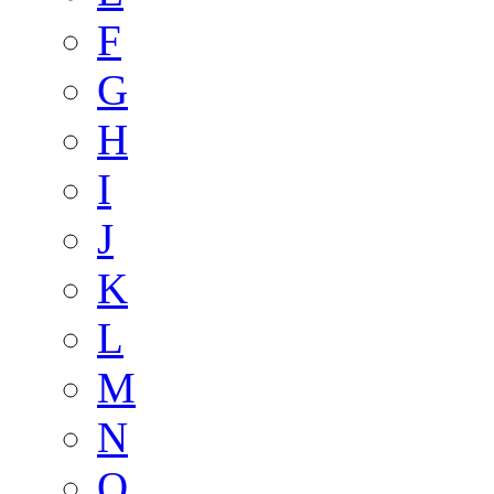
F
G
H
I
J
K
L
M
N
O