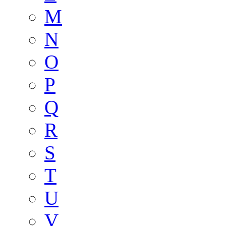
M
N
O
P
Q
R
S
T
U
V