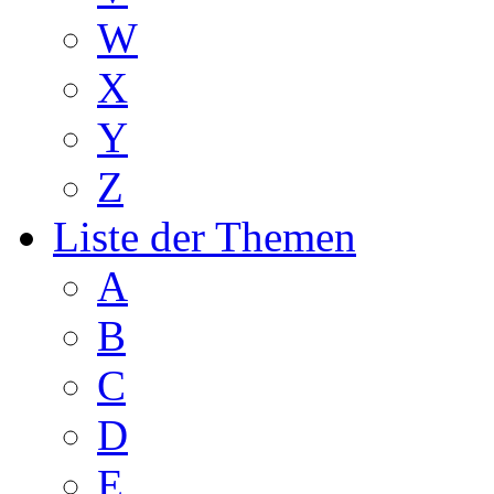
W
X
Y
Z
Liste der Themen
A
B
C
D
E