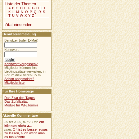
Liste der Themen
A
B
C
D
E
F
G
H
I
J
K
L
M
N
O
P
Q
R
S
T
U
V
W
X
Y
Z
Zitat einsenden
Benutzeranmeldung
Benutzer (oder E-Mail):
Kennwort:
Kennwort vergessen?
Mitglieder können ihre
Lieblingszitate verwalten, im
Forum diskutieren u.v.m. ...
Schon angemeldet?
Mitgliederliste
Für Ihre Homepage
Das Zitat des Tages
Das Zufallszitat
Module für WP/Joomla
Aktuelle Kommentare
25.09.2025, 01:55 Uhr
Wir
können nicht a...
hsm
:
Oft ist es besser etwas
zu lassen, auch wenn man
es tun könnte....