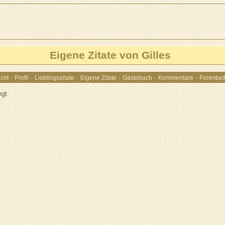
Eigene Zitate von Gilles
·
·
·
·
·
·
cht
Profil
Lieblingszitate
Eigene Zitate
Gästebuch
Kommentare
Forenbei
egt.