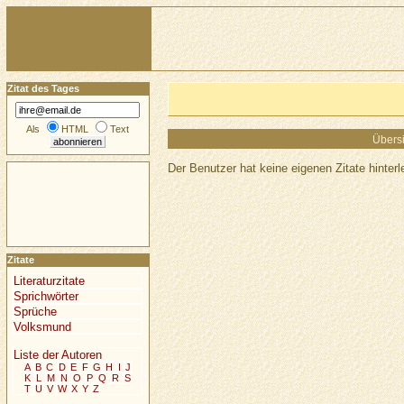
Zitat des Tages
Als
HTML
Text
Übersi
Der Benutzer hat keine eigenen Zitate hinterl
Zitate
Literaturzitate
Sprichwörter
Sprüche
Volksmund
Liste der Autoren
A
B
C
D
E
F
G
H
I
J
K
L
M
N
O
P
Q
R
S
T
U
V
W
X
Y
Z