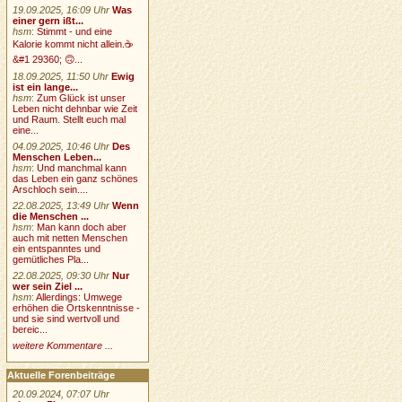
19.09.2025, 16:09 Uhr
Was
einer gern ißt...
hsm
:
Stimmt - und eine
Kalorie kommt nicht allein.☕
&#1 29360; 🙃...
18.09.2025, 11:50 Uhr
Ewig
ist ein lange...
hsm
:
Zum Glück ist unser
Leben nicht dehnbar wie Zeit
und Raum. Stellt euch mal
eine...
04.09.2025, 10:46 Uhr
Des
Menschen Leben...
hsm
:
Und manchmal kann
das Leben ein ganz schönes
Arschloch sein....
22.08.2025, 13:49 Uhr
Wenn
die Menschen ...
hsm
:
Man kann doch aber
auch mit netten Menschen
ein entspanntes und
gemütliches Pla...
22.08.2025, 09:30 Uhr
Nur
wer sein Ziel ...
hsm
:
Allerdings: Umwege
erhöhen die Ortskenntnisse -
und sie sind wertvoll und
bereic...
weitere Kommentare ...
Aktuelle Forenbeiträge
20.09.2024, 07:07 Uhr