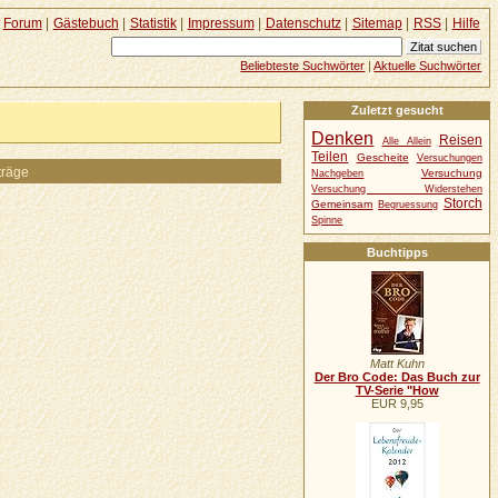
Forum
|
Gästebuch
|
Statistik
|
Impressum
|
Datenschutz
|
Sitemap
|
RSS
|
Hilfe
Beliebteste Suchwörter
|
Aktuelle Suchwörter
Zuletzt gesucht
Denken
Reisen
Alle Allein
Teilen
Gescheite
Versuchungen
träge
Versuchung
Nachgeben
Versuchung Widerstehen
Storch
Gemeinsam
Begruessung
Spinne
Buchtipps
Matt Kuhn
Der Bro Code: Das Buch zur
TV-Serie "How
EUR 9,95