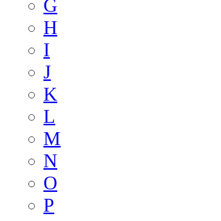
G
H
I
J
K
L
M
N
O
P