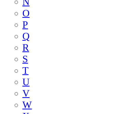
N
O
P
Q
R
S
T
U
V
W