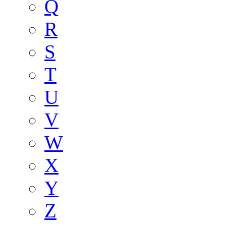
Q
R
S
T
U
V
W
X
Y
Z