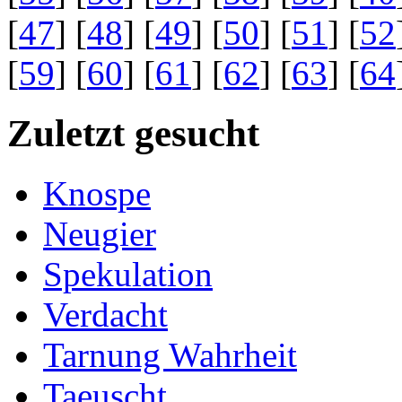
[
47
] [
48
] [
49
] [
50
] [
51
] [
52
[
59
] [
60
] [
61
] [
62
] [
63
] [
64
Zuletzt gesucht
Knospe
Neugier
Spekulation
Verdacht
Tarnung Wahrheit
Taeuscht