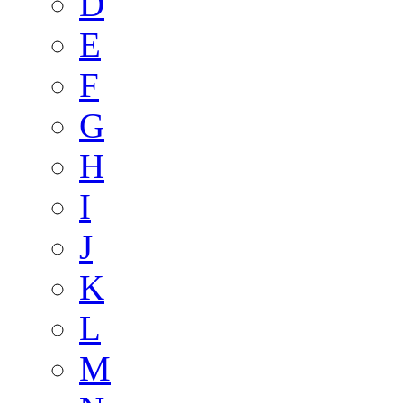
D
E
F
G
H
I
J
K
L
M