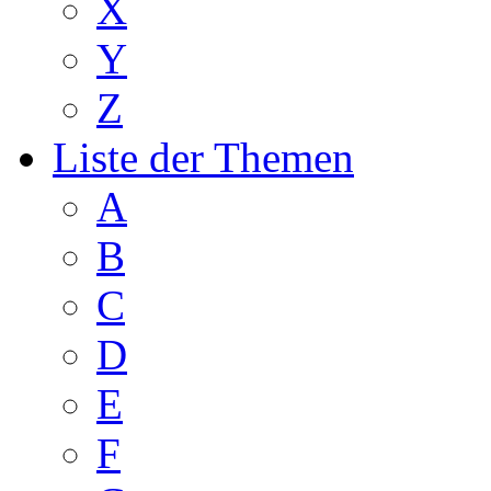
X
Y
Z
Liste der Themen
A
B
C
D
E
F