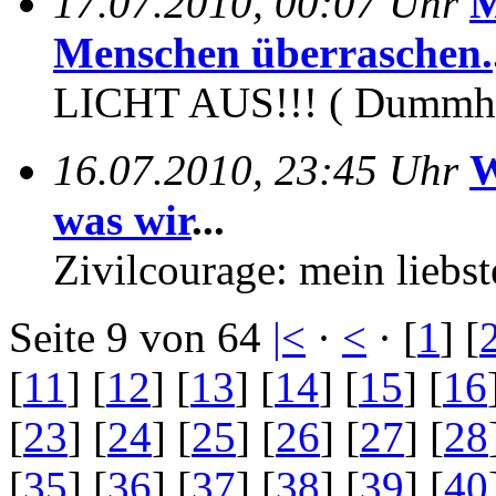
17.07.2010, 00:07 Uhr
M
Menschen überraschen.
LICHT AUS!!! ( Dummheit
16.07.2010, 23:45 Uhr
W
was wir
...
Zivilcourage: mein liebs
Seite 9 von 64
|<
·
<
· [
1
] [
[
11
] [
12
] [
13
] [
14
] [
15
] [
16
[
23
] [
24
] [
25
] [
26
] [
27
] [
28
[
35
] [
36
] [
37
] [
38
] [
39
] [
40