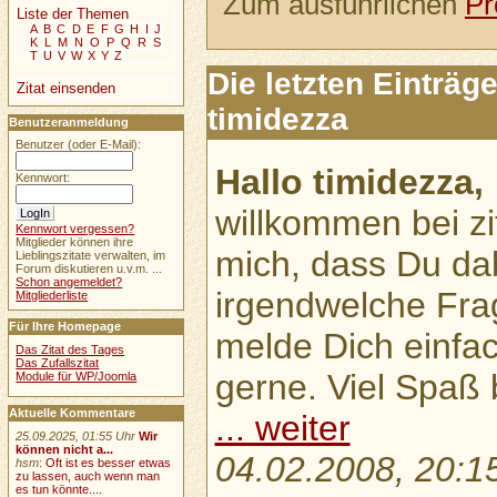
Zum ausführlichen
Pr
Liste der Themen
A
B
C
D
E
F
G
H
I
J
K
L
M
N
O
P
Q
R
S
T
U
V
W
X
Y
Z
Die letzten Einträ
Zitat einsenden
timidezza
Benutzeranmeldung
Benutzer (oder E-Mail):
Hallo timidezza,
Kennwort:
willkommen bei zi
Kennwort vergessen?
Mitglieder können ihre
mich, dass Du dab
Lieblingszitate verwalten, im
Forum diskutieren u.v.m. ...
Schon angemeldet?
irgendwelche Frag
Mitgliederliste
Für Ihre Homepage
melde Dich einfach
Das Zitat des Tages
Das Zufallszitat
gerne. Viel Spaß 
Module für WP/Joomla
Aktuelle Kommentare
... weiter
25.09.2025, 01:55 Uhr
Wir
können nicht a...
04.02.2008, 20:1
hsm
:
Oft ist es besser etwas
zu lassen, auch wenn man
es tun könnte....