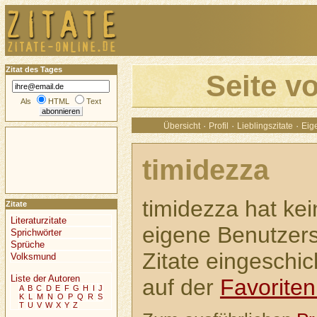
Zitat des Tages
Seite v
Als
HTML
Text
·
·
·
Übersicht
Profil
Lieblingszitate
Eige
timidezza
timidezza hat kei
Zitate
Literaturzitate
eigene Benutzerse
Sprichwörter
Sprüche
Zitate eingeschic
Volksmund
Liste der Autoren
auf der
Favoriten
A
B
C
D
E
F
G
H
I
J
K
L
M
N
O
P
Q
R
S
T
U
V
W
X
Y
Z