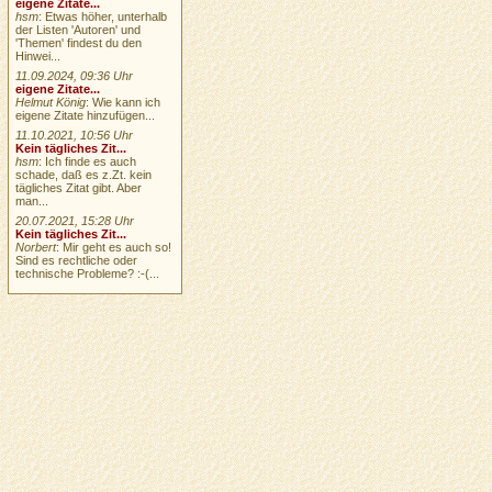
eigene Zitate...
hsm
: Etwas höher, unterhalb
der Listen 'Autoren' und
'Themen' findest du den
Hinwei...
11.09.2024, 09:36 Uhr
eigene Zitate...
Helmut König
: Wie kann ich
eigene Zitate hinzufügen...
11.10.2021, 10:56 Uhr
Kein tägliches Zit...
hsm
: Ich finde es auch
schade, daß es z.Zt. kein
tägliches Zitat gibt. Aber
man...
20.07.2021, 15:28 Uhr
Kein tägliches Zit...
Norbert
: Mir geht es auch so!
Sind es rechtliche oder
technische Probleme? :-(...