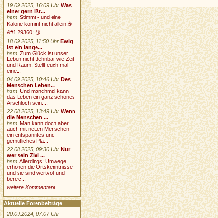
19.09.2025, 16:09 Uhr
Was
einer gern ißt...
hsm
:
Stimmt - und eine
Kalorie kommt nicht allein.☕
&#1 29360; 🙃...
18.09.2025, 11:50 Uhr
Ewig
ist ein lange...
hsm
:
Zum Glück ist unser
Leben nicht dehnbar wie Zeit
und Raum. Stellt euch mal
eine...
04.09.2025, 10:46 Uhr
Des
Menschen Leben...
hsm
:
Und manchmal kann
das Leben ein ganz schönes
Arschloch sein....
22.08.2025, 13:49 Uhr
Wenn
die Menschen ...
hsm
:
Man kann doch aber
auch mit netten Menschen
ein entspanntes und
gemütliches Pla...
22.08.2025, 09:30 Uhr
Nur
wer sein Ziel ...
hsm
:
Allerdings: Umwege
erhöhen die Ortskenntnisse -
und sie sind wertvoll und
bereic...
weitere Kommentare ...
Aktuelle Forenbeiträge
20.09.2024, 07:07 Uhr