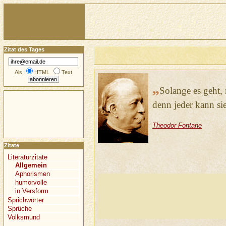
Zitat des Tages
Als
HTML
Text
„
Solange es geht,
denn jeder kann si
Theodor Fontane
Zitate
Literaturzitate
Allgemein
Aphorismen
humorvolle
in Versform
Sprichwörter
Sprüche
Volksmund