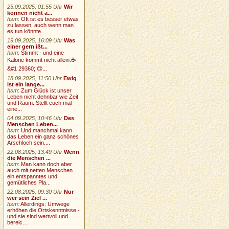
25.09.2025, 01:55 Uhr
Wir
können nicht a...
hsm
:
Oft ist es besser etwas
zu lassen, auch wenn man
es tun könnte....
19.09.2025, 16:09 Uhr
Was
einer gern ißt...
hsm
:
Stimmt - und eine
Kalorie kommt nicht allein.☕
&#1 29360; 🙃...
18.09.2025, 11:50 Uhr
Ewig
ist ein lange...
hsm
:
Zum Glück ist unser
Leben nicht dehnbar wie Zeit
und Raum. Stellt euch mal
eine...
04.09.2025, 10:46 Uhr
Des
Menschen Leben...
hsm
:
Und manchmal kann
das Leben ein ganz schönes
Arschloch sein....
22.08.2025, 13:49 Uhr
Wenn
die Menschen ...
hsm
:
Man kann doch aber
auch mit netten Menschen
ein entspanntes und
gemütliches Pla...
22.08.2025, 09:30 Uhr
Nur
wer sein Ziel ...
hsm
:
Allerdings: Umwege
erhöhen die Ortskenntnisse -
und sie sind wertvoll und
bereic...