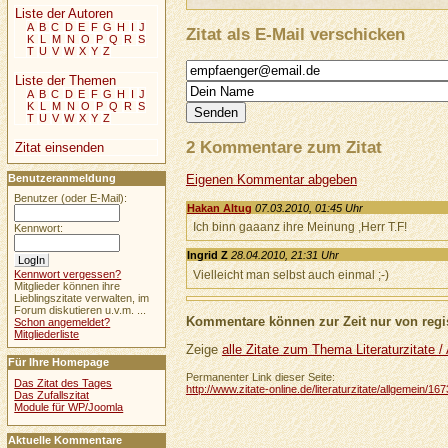
Liste der Autoren
A
B
C
D
E
F
G
H
I
J
Zitat als E-Mail verschicken
K
L
M
N
O
P
Q
R
S
T
U
V
W
X
Y
Z
Liste der Themen
A
B
C
D
E
F
G
H
I
J
K
L
M
N
O
P
Q
R
S
T
U
V
W
X
Y
Z
2 Kommentare zum Zitat
Zitat einsenden
Benutzeranmeldung
Eigenen Kommentar abgeben
Benutzer (oder E-Mail):
Hakan Altug
07.03.2010, 01:45 Uhr
Ich binn gaaanz ihre Meinung ,Herr T.F!
Kennwort:
Ingrid Z
28.04.2010, 21:31 Uhr
Vielleicht man selbst auch einmal ;-)
Kennwort vergessen?
Mitglieder können ihre
Lieblingszitate verwalten, im
Forum diskutieren u.v.m. ...
Kommentare können zur Zeit nur von regis
Schon angemeldet?
Mitgliederliste
Zeige
alle Zitate zum Thema Literaturzitate /
Für Ihre Homepage
Permanenter Link dieser Seite:
Das Zitat des Tages
http://www.zitate-online.de/literaturzitate/allgemein
Das Zufallszitat
Module für WP/Joomla
Aktuelle Kommentare