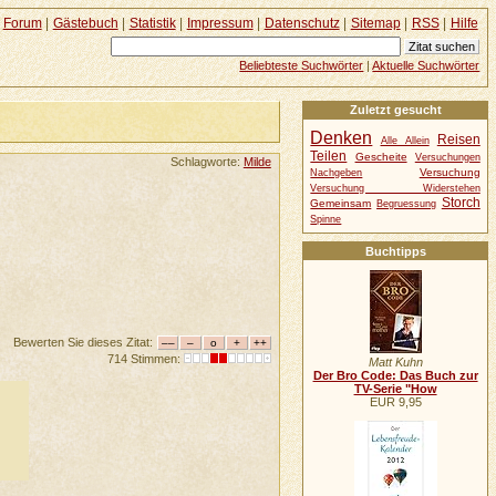
Forum
|
Gästebuch
|
Statistik
|
Impressum
|
Datenschutz
|
Sitemap
|
RSS
|
Hilfe
Beliebteste Suchwörter
|
Aktuelle Suchwörter
Zuletzt gesucht
Denken
Reisen
Alle Allein
Teilen
Gescheite
Versuchungen
Schlagworte:
Milde
Versuchung
Nachgeben
Versuchung Widerstehen
Storch
Gemeinsam
Begruessung
Spinne
Buchtipps
Bewerten Sie dieses Zitat:
714 Stimmen:
Matt Kuhn
Der Bro Code: Das Buch zur
TV-Serie "How
EUR 9,95