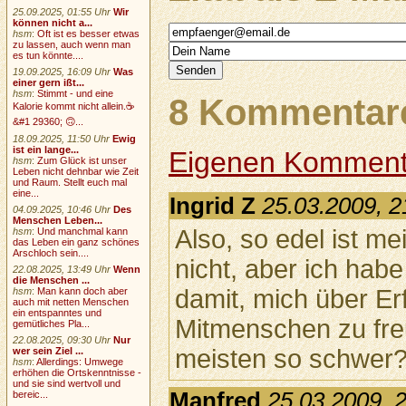
25.09.2025, 01:55 Uhr
Wir
können nicht a...
hsm
:
Oft ist es besser etwas
zu lassen, auch wenn man
es tun könnte....
19.09.2025, 16:09 Uhr
Was
einer gern ißt...
hsm
:
Stimmt - und eine
8 Kommentare
Kalorie kommt nicht allein.☕
&#1 29360; 🙃...
18.09.2025, 11:50 Uhr
Ewig
ist ein lange...
Eigenen Komment
hsm
:
Zum Glück ist unser
Leben nicht dehnbar wie Zeit
und Raum. Stellt euch mal
eine...
Ingrid Z
25.03.2009, 2
04.09.2025, 10:46 Uhr
Des
Menschen Leben...
Also, so edel ist m
hsm
:
Und manchmal kann
das Leben ein ganz schönes
Arschloch sein....
nicht, aber ich hab
22.08.2025, 13:49 Uhr
Wenn
die Menschen ...
damit, mich über Er
hsm
:
Man kann doch aber
auch mit netten Menschen
ein entspanntes und
Mitmenschen zu fre
gemütliches Pla...
22.08.2025, 09:30 Uhr
Nur
meisten so schwer
wer sein Ziel ...
hsm
:
Allerdings: Umwege
erhöhen die Ortskenntnisse -
und sie sind wertvoll und
Manfred
25.03.2009, 
bereic...