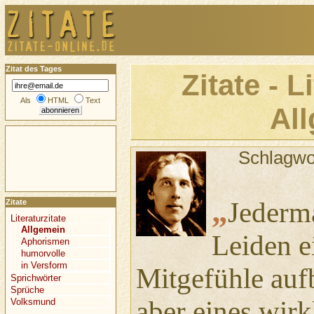
Zitat des Tages
Zitate - L
Als
HTML
Text
Al
Schlagwo
„
Jederm
Zitate
Literaturzitate
Allgemein
Leiden e
Aphorismen
humorvolle
in Versform
Mitgefühle auf
Sprichwörter
Sprüche
aber eines wirk
Volksmund