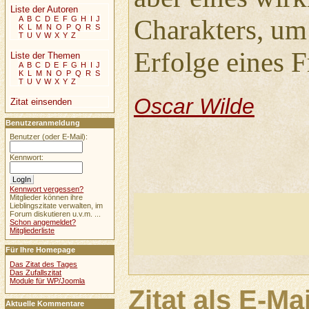
Liste der Autoren
A
B
C
D
E
F
G
H
I
J
Charakters, um 
K
L
M
N
O
P
Q
R
S
T
U
V
W
X
Y
Z
Erfolge eines F
Liste der Themen
A
B
C
D
E
F
G
H
I
J
K
L
M
N
O
P
Q
R
S
T
U
V
W
X
Y
Z
Oscar Wilde
Zitat einsenden
Benutzeranmeldung
Benutzer (oder E-Mail):
Kennwort:
Kennwort vergessen?
Mitglieder können ihre
Lieblingszitate verwalten, im
Forum diskutieren u.v.m. ...
Schon angemeldet?
Mitgliederliste
Für Ihre Homepage
Das Zitat des Tages
Das Zufallszitat
Module für WP/Joomla
Zitat als E-Ma
Aktuelle Kommentare