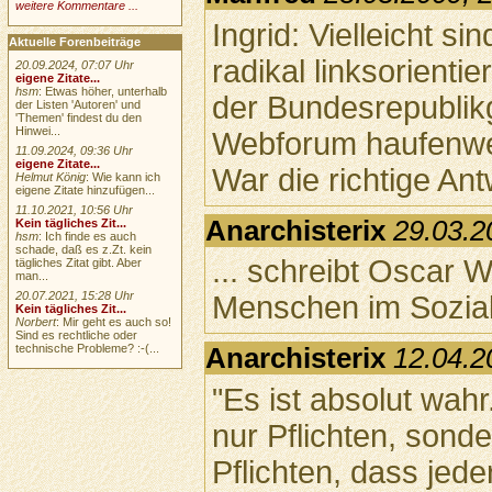
weitere Kommentare ...
Ingrid: Vielleicht s
Aktuelle Forenbeiträge
radikal linksorientie
20.09.2024, 07:07 Uhr
eigene Zitate...
hsm
: Etwas höher, unterhalb
der Bundesrepublik
der Listen 'Autoren' und
'Themen' findest du den
Hinwei...
Webforum haufenweis
11.09.2024, 09:36 Uhr
eigene Zitate...
War die richtige Ant
Helmut König
: Wie kann ich
eigene Zitate hinzufügen...
11.10.2021, 10:56 Uhr
Anarchisterix
29.03.2
Kein tägliches Zit...
hsm
: Ich finde es auch
schade, daß es z.Zt. kein
... schreibt Oscar W
tägliches Zitat gibt. Aber
man...
20.07.2021, 15:28 Uhr
Menschen im Sozial
Kein tägliches Zit...
Norbert
: Mir geht es auch so!
Sind es rechtliche oder
technische Probleme? :-(...
Anarchisterix
12.04.2
"Es ist absolut wah
nur Pflichten, sonde
Pflichten, dass jede