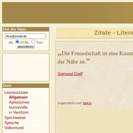
Zitat des Tages
Zitate - Liter
Als
HTML
Text
„
Die Freundschaft ist eine Kunst
“
der Nähe ist.
Sigmund Graff
Zitate
Literaturzitate
Allgemein
Aphorismen
zugeschickt von:
bejcsi
humorvolle
in Versform
Sprichwörter
Sprüche
Volksmund