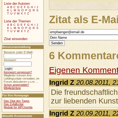
Liste der Autoren
A
B
C
D
E
F
G
H
I
J
K
L
M
N
O
P
Q
R
S
T
U
V
W
X
Y
Z
Zitat als E-Ma
Liste der Themen
A
B
C
D
E
F
G
H
I
J
K
L
M
N
O
P
Q
R
S
T
U
V
W
X
Y
Z
Zitat einsenden
Benutzeranmeldung
6 Kommentare
Benutzer (oder E-Mail):
Kennwort:
Eigenen Komment
Kennwort vergessen?
Mitglieder können ihre
Lieblingszitate verwalten, im
Ingrid Z
20.08.2011, 2
Forum diskutieren u.v.m. ...
Schon angemeldet?
Mitgliederliste
Die freundschaftlic
Für Ihre Homepage
zur liebenden Kuns
Das Zitat des Tages
Das Zufallszitat
Module für WP/Joomla
Ingrid Z
20.09.2011, 2
Aktuelle Kommentare