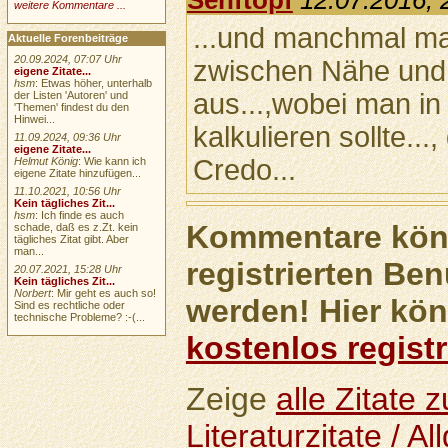
Senftopf
12.07.2016, 
weitere Kommentare ...
...und manchmal ma
Aktuelle Forenbeiträge
20.09.2024, 07:07 Uhr
zwischen Nähe und 
eigene Zitate...
hsm
: Etwas höher, unterhalb
aus...,wobei man in 
der Listen 'Autoren' und
'Themen' findest du den
Hinwei...
kalkulieren sollte...
11.09.2024, 09:36 Uhr
eigene Zitate...
Credo...
Helmut König
: Wie kann ich
eigene Zitate hinzufügen...
11.10.2021, 10:56 Uhr
Kein tägliches Zit...
hsm
: Ich finde es auch
Kommentare könn
schade, daß es z.Zt. kein
tägliches Zitat gibt. Aber
man...
registrierten Ben
20.07.2021, 15:28 Uhr
Kein tägliches Zit...
Norbert
: Mir geht es auch so!
werden! Hier kön
Sind es rechtliche oder
technische Probleme? :-(...
kostenlos registr
Zeige
alle Zitate
Literaturzitate / A