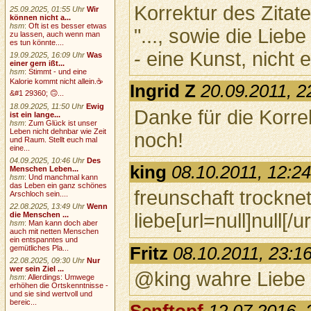
Korrektur des Zitate
25.09.2025, 01:55 Uhr
Wir
können nicht a...
hsm
:
Oft ist es besser etwas
"..., sowie die Lieb
zu lassen, auch wenn man
es tun könnte....
- eine Kunst, nicht 
19.09.2025, 16:09 Uhr
Was
einer gern ißt...
hsm
:
Stimmt - und eine
Kalorie kommt nicht allein.☕
Ingrid Z
20.09.2011, 2
&#1 29360; 🙃...
18.09.2025, 11:50 Uhr
Ewig
Danke für die Korr
ist ein lange...
hsm
:
Zum Glück ist unser
Leben nicht dehnbar wie Zeit
noch!
und Raum. Stellt euch mal
eine...
04.09.2025, 10:46 Uhr
Des
king
08.10.2011, 12:2
Menschen Leben...
hsm
:
Und manchmal kann
das Leben ein ganz schönes
freunschaft trocknet
Arschloch sein....
22.08.2025, 13:49 Uhr
Wenn
liebe[url=null]null[/ur
die Menschen ...
hsm
:
Man kann doch aber
auch mit netten Menschen
ein entspanntes und
Fritz
08.10.2011, 23:1
gemütliches Pla...
22.08.2025, 09:30 Uhr
Nur
wer sein Ziel ...
@king wahre Liebe
hsm
:
Allerdings: Umwege
erhöhen die Ortskenntnisse -
und sie sind wertvoll und
bereic...