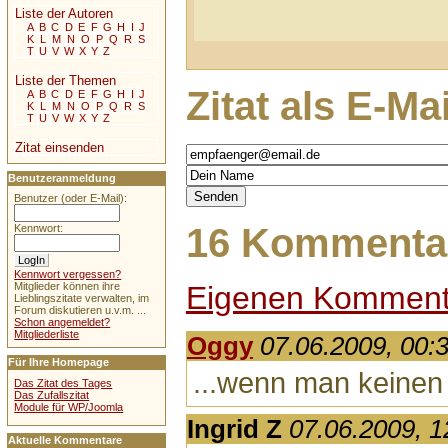
Liste der Autoren
A
B
C
D
E
F
G
H
I
J
K
L
M
N
O
P
Q
R
S
T
U
V
W
X
Y
Z
Liste der Themen
Zitat als E-Ma
A
B
C
D
E
F
G
H
I
J
K
L
M
N
O
P
Q
R
S
T
U
V
W
X
Y
Z
Zitat einsenden
Benutzeranmeldung
Benutzer (oder E-Mail):
16 Kommentar
Kennwort:
Kennwort vergessen?
Eigenen Komment
Mitglieder können ihre
Lieblingszitate verwalten, im
Forum diskutieren u.v.m. ...
Schon angemeldet?
Mitgliederliste
Oggy
07.06.2009, 00:
Für Ihre Homepage
...wenn man keinen 
Das Zitat des Tages
Das Zufallszitat
Module für WP/Joomla
Ingrid Z
07.06.2009, 1
Aktuelle Kommentare