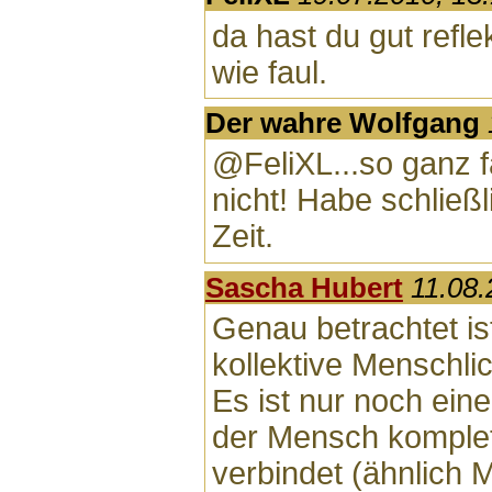
da hast du gut reflek
wie faul.
Der wahre Wolfgang
@FeliXL...so ganz 
nicht! Habe schließl
Zeit.
Sascha Hubert
11.08.
Genau betrachtet is
kollektive Menschli
Es ist nur noch eine
der Mensch komplet
verbindet (ähnlich 