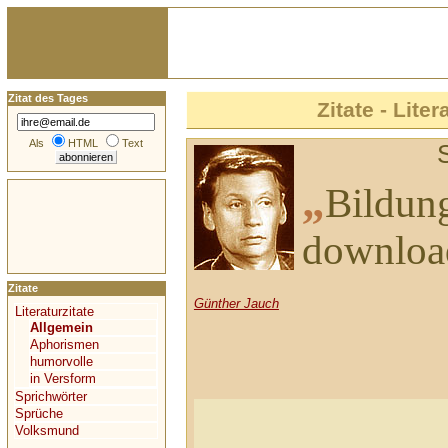
Zitat des Tages
Zitate - Liter
Als
HTML
Text
„
Bildung
downloa
Zitate
Günther Jauch
Literaturzitate
Allgemein
Aphorismen
humorvolle
in Versform
Sprichwörter
Sprüche
Volksmund