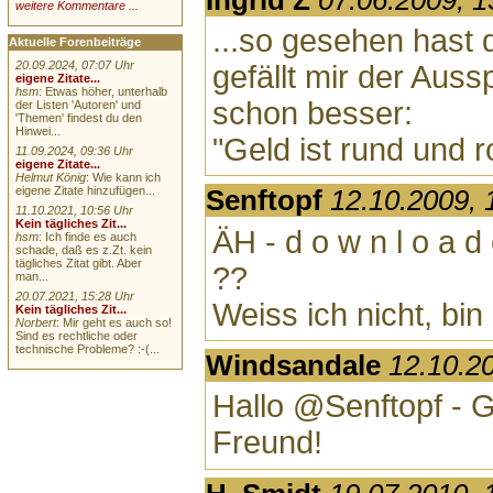
weitere Kommentare ...
...so gesehen hast 
Aktuelle Forenbeiträge
20.09.2024, 07:07 Uhr
gefällt mir der Aus
eigene Zitate...
hsm
: Etwas höher, unterhalb
schon besser:
der Listen 'Autoren' und
'Themen' findest du den
Hinwei...
"Geld ist rund und ro
11.09.2024, 09:36 Uhr
eigene Zitate...
Helmut König
: Wie kann ich
eigene Zitate hinzufügen...
Senftopf
12.10.2009, 
11.10.2021, 10:56 Uhr
Kein tägliches Zit...
ÄH - d o w n l o a d
hsm
: Ich finde es auch
schade, daß es z.Zt. kein
tägliches Zitat gibt. Aber
??
man...
20.07.2021, 15:28 Uhr
Weiss ich nicht, bin 
Kein tägliches Zit...
Norbert
: Mir geht es auch so!
Sind es rechtliche oder
technische Probleme? :-(...
Windsandale
12.10.2
Hallo @Senftopf - G
Freund!