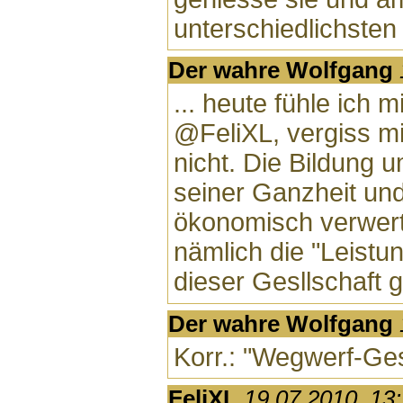
unterschiedlichsten 
Der wahre Wolfgang
... heute fühle ich m
@FeliXL, vergiss mi
nicht. Die Bildung 
seiner Ganzheit und
ökonomisch verwertb
nämlich die "Leistu
dieser Gesllschaft 
Der wahre Wolfgang
Korr.: "Wegwerf-Ges
FeliXL
19.07.2010, 13