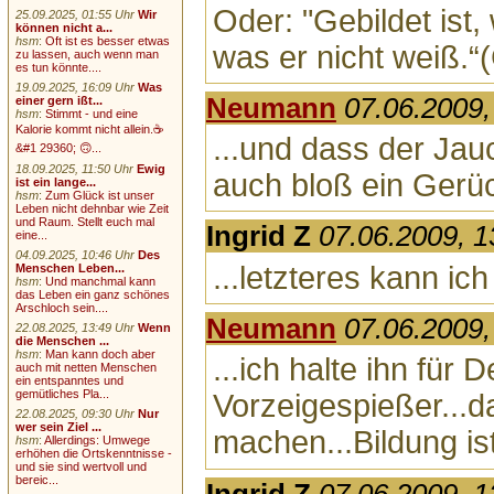
Oder: "Gebildet ist,
25.09.2025, 01:55 Uhr
Wir
können nicht a...
hsm
:
Oft ist es besser etwas
was er nicht weiß.
zu lassen, auch wenn man
es tun könnte....
19.09.2025, 16:09 Uhr
Was
Neumann
07.06.2009,
einer gern ißt...
hsm
:
Stimmt - und eine
Kalorie kommt nicht allein.☕
...und dass der Jauch
&#1 29360; 🙃...
18.09.2025, 11:50 Uhr
Ewig
auch bloß ein Gerüc
ist ein lange...
hsm
:
Zum Glück ist unser
Leben nicht dehnbar wie Zeit
und Raum. Stellt euch mal
Ingrid Z
07.06.2009, 1
eine...
04.09.2025, 10:46 Uhr
Des
...letzteres kann ich
Menschen Leben...
hsm
:
Und manchmal kann
das Leben ein ganz schönes
Arschloch sein....
Neumann
07.06.2009,
22.08.2025, 13:49 Uhr
Wenn
die Menschen ...
hsm
:
Man kann doch aber
...ich halte ihn für
auch mit netten Menschen
ein entspanntes und
gemütliches Pla...
Vorzeigespießer...da
22.08.2025, 09:30 Uhr
Nur
wer sein Ziel ...
machen...Bildung is
hsm
:
Allerdings: Umwege
erhöhen die Ortskenntnisse -
und sie sind wertvoll und
bereic...
Ingrid Z
07.06.2009, 1