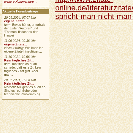
weitere Kommentare ...
online.de/literaturzita
Aktuelle Forenbeiträge
spricht-man-nicht-man-
20.09.2024, 07:07 Uhr
eigene Zitate...
hsm
: Etwas höher, unterhalb
der Listen 'Autoren' und
'Themen' findest du den
Hinwei...
11.09.2024, 09:36 Uhr
eigene Zitate...
Helmut König
: Wie kann ich
eigene Zitate hinzufügen...
11.10.2021, 10:56 Uhr
Kein tägliches Zit...
hsm
: Ich finde es auch
schade, daß es z.Zt. kein
tägliches Zitat gibt. Aber
man...
20.07.2021, 15:28 Uhr
Kein tägliches Zit...
Norbert
: Mir geht es auch so!
Sind es rechtliche oder
technische Probleme? :-(...