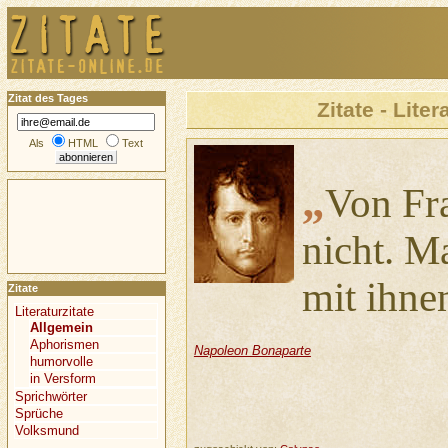
Zitat des Tages
Zitate - Liter
Als
HTML
Text
„
Von Fr
nicht. M
mit ihne
Zitate
Literaturzitate
Allgemein
Aphorismen
Napoleon Bonaparte
humorvolle
in Versform
Sprichwörter
Sprüche
Volksmund