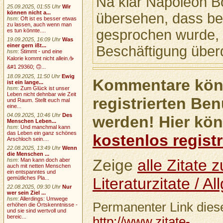
Na klar Napoleon B
25.09.2025, 01:55 Uhr
Wir
können nicht a...
übersehen, dass bet
hsm
:
Oft ist es besser etwas
zu lassen, auch wenn man
gesprochen wurde, 
es tun könnte....
19.09.2025, 16:09 Uhr
Was
einer gern ißt...
Beschäftigung über
hsm
:
Stimmt - und eine
Kalorie kommt nicht allein.☕
&#1 29360; 🙃...
18.09.2025, 11:50 Uhr
Ewig
Kommentare könn
ist ein lange...
hsm
:
Zum Glück ist unser
Leben nicht dehnbar wie Zeit
registrierten Ben
und Raum. Stellt euch mal
eine...
04.09.2025, 10:46 Uhr
Des
werden! Hier kön
Menschen Leben...
hsm
:
Und manchmal kann
das Leben ein ganz schönes
kostenlos registr
Arschloch sein....
22.08.2025, 13:49 Uhr
Wenn
die Menschen ...
Zeige
alle Zitate
hsm
:
Man kann doch aber
auch mit netten Menschen
ein entspanntes und
gemütliches Pla...
Literaturzitate / A
22.08.2025, 09:30 Uhr
Nur
wer sein Ziel ...
hsm
:
Allerdings: Umwege
Permanenter Link diese
erhöhen die Ortskenntnisse -
und sie sind wertvoll und
bereic...
http://www.zitate-