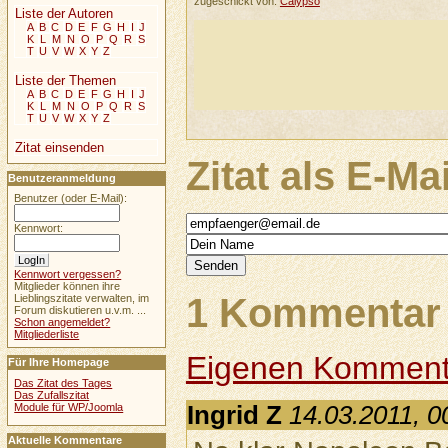
zugeschickt von:
Calypso
Liste der Autoren
A
B
C
D
E
F
G
H
I
J
K
L
M
N
O
P
Q
R
S
T
U
V
W
X
Y
Z
Liste der Themen
A
B
C
D
E
F
G
H
I
J
K
L
M
N
O
P
Q
R
S
T
U
V
W
X
Y
Z
Zitat einsenden
Zitat als E-Ma
Benutzeranmeldung
Benutzer (oder E-Mail):
Kennwort:
Kennwort vergessen?
Mitglieder können ihre
1 Kommentar 
Lieblingszitate verwalten, im
Forum diskutieren u.v.m. ...
Schon angemeldet?
Mitgliederliste
Eigenen Komment
Für Ihre Homepage
Das Zitat des Tages
Das Zufallszitat
Module für WP/Joomla
Ingrid Z
14.03.2011, 0
Aktuelle Kommentare