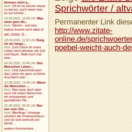
können nicht a...
Sprichwörter / altv
hsm
:
Oft ist es besser etwas
zu lassen, auch wenn man
es tun könnte....
19.09.2025, 16:09 Uhr
Was
Permanenter Link diese
einer gern ißt...
hsm
:
Stimmt - und eine
http://www.zitate-
Kalorie kommt nicht allein.☕
&#1 29360; 🙃...
online.de/sprichwoerte
18.09.2025, 11:50 Uhr
Ewig
ist ein lange...
poebel-weicht-auch-der
hsm
:
Zum Glück ist unser
Leben nicht dehnbar wie Zeit
und Raum. Stellt euch mal
eine...
04.09.2025, 10:46 Uhr
Des
Menschen Leben...
hsm
:
Und manchmal kann
das Leben ein ganz schönes
Arschloch sein....
22.08.2025, 13:49 Uhr
Wenn
die Menschen ...
hsm
:
Man kann doch aber
auch mit netten Menschen
ein entspanntes und
gemütliches Pla...
22.08.2025, 09:30 Uhr
Nur
wer sein Ziel ...
hsm
:
Allerdings: Umwege
erhöhen die Ortskenntnisse -
und sie sind wertvoll und
bereic...
weitere Kommentare ...