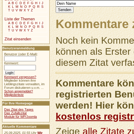
A
B
C
D
E
F
G
H
I
J
K
L
M
N
O
P
Q
R
S
T
U
V
W
X
Y
Z
Liste der Themen
Kommentare z
A
B
C
D
E
F
G
H
I
J
K
L
M
N
O
P
Q
R
S
T
U
V
W
X
Y
Z
Noch kein Kommen
Zitat einsenden
können als Erste
Benutzeranmeldung
Benutzer (oder E-Mail):
diesem Zitat verfa
Kennwort:
Kennwort vergessen?
Kommentare könn
Mitglieder können ihre
Lieblingszitate verwalten, im
Forum diskutieren u.v.m. ...
registrierten Ben
Schon angemeldet?
Mitgliederliste
werden! Hier kön
Für Ihre Homepage
Das Zitat des Tages
kostenlos registr
Das Zufallszitat
Module für WP/Joomla
Aktuelle Kommentare
Zeige
alle Zitate
25.09.2025, 01:55 Uhr
Wir