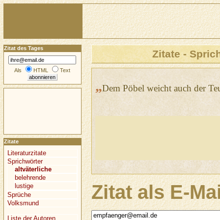
Zitat des Tages
Zitate - Spric
Als
HTML
Text
„
Dem Pöbel weicht auch der Teu
Zitate
Literaturzitate
Sprichwörter
altväterliche
belehrende
Zitat als E-Ma
lustige
Sprüche
Volksmund
Liste der Autoren