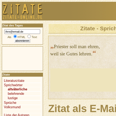
Zitat des Tages
Zitate - Spric
Als
HTML
Text
„
Priester soll man ehren,
“
weil sie Gutes lehren.
Zitate
Literaturzitate
Sprichwörter
altväterliche
belehrende
lustige
Sprüche
Zitat als E-Ma
Volksmund
Liste der Autoren