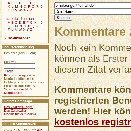
A
B
C
D
E
F
G
H
I
J
K
L
M
N
O
P
Q
R
S
T
U
V
W
X
Y
Z
Liste der Themen
A
B
C
D
E
F
G
H
I
J
K
L
M
N
O
P
Q
R
S
Kommentare z
T
U
V
W
X
Y
Z
Zitat einsenden
Noch kein Kommen
Benutzeranmeldung
Benutzer (oder E-Mail):
können als Erste
Kennwort:
diesem Zitat verfa
Kennwort vergessen?
Mitglieder können ihre
Lieblingszitate verwalten, im
Forum diskutieren u.v.m. ...
Kommentare könn
Schon angemeldet?
Mitgliederliste
registrierten Ben
Für Ihre Homepage
Das Zitat des Tages
werden! Hier kön
Das Zufallszitat
Module für WP/Joomla
kostenlos registr
Aktuelle Kommentare
25.09.2025, 01:55 Uhr
Wir