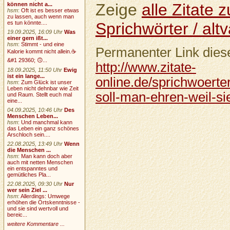
Zeige
alle Zitate
können nicht a...
hsm
:
Oft ist es besser etwas
zu lassen, auch wenn man
Sprichwörter / altv
es tun könnte....
19.09.2025, 16:09 Uhr
Was
einer gern ißt...
hsm
:
Stimmt - und eine
Permanenter Link diese
Kalorie kommt nicht allein.☕
&#1 29360; 🙃...
http://www.zitate-
18.09.2025, 11:50 Uhr
Ewig
ist ein lange...
online.de/sprichwoerter
hsm
:
Zum Glück ist unser
Leben nicht dehnbar wie Zeit
soll-man-ehren-weil-si
und Raum. Stellt euch mal
eine...
04.09.2025, 10:46 Uhr
Des
Menschen Leben...
hsm
:
Und manchmal kann
das Leben ein ganz schönes
Arschloch sein....
22.08.2025, 13:49 Uhr
Wenn
die Menschen ...
hsm
:
Man kann doch aber
auch mit netten Menschen
ein entspanntes und
gemütliches Pla...
22.08.2025, 09:30 Uhr
Nur
wer sein Ziel ...
hsm
:
Allerdings: Umwege
erhöhen die Ortskenntnisse -
und sie sind wertvoll und
bereic...
weitere Kommentare ...