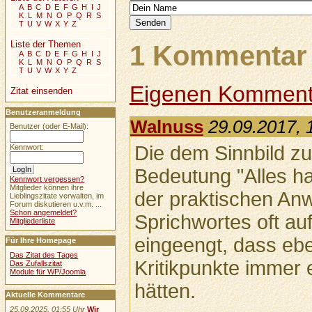
A
B
C
D
E
F
G
H
I
J
K
L
M
N
O
P
Q
R
S
T
U
V
W
X
Y
Z
Liste der Themen
1 Kommentar 
A
B
C
D
E
F
G
H
I
J
K
L
M
N
O
P
Q
R
S
T
U
V
W
X
Y
Z
Eigenen Komment
Zitat einsenden
Benutzeranmeldung
Walnuss
29.09.2017, 
Benutzer (oder E-Mail):
Die dem Sinnbild z
Kennwort:
Bedeutung "Alles ha
Kennwort vergessen?
Mitglieder können ihre
der praktischen A
Lieblingszitate verwalten, im
Forum diskutieren u.v.m. ...
Schon angemeldet?
Sprichwortes oft au
Mitgliederliste
eingeengt, dass eb
Für Ihre Homepage
Das Zitat des Tages
Kritikpunkte immer
Das Zufallszitat
Module für WP/Joomla
hätten.
Aktuelle Kommentare
25.09.2025, 01:55 Uhr
Wir