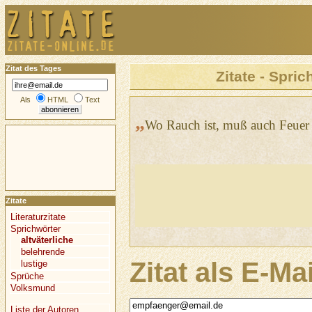
Zitat des Tages
Zitate - Spric
Als
HTML
Text
„
Wo Rauch ist, muß auch Feuer 
Zitate
Literaturzitate
Sprichwörter
altväterliche
belehrende
Zitat als E-Ma
lustige
Sprüche
Volksmund
Liste der Autoren