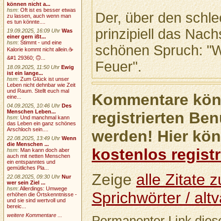
können nicht a...
hsm
:
Oft ist es besser etwas
Der, über den schle
zu lassen, auch wenn man
es tun könnte....
prinzipiell das Na
19.09.2025, 16:09 Uhr
Was
einer gern ißt...
hsm
:
Stimmt - und eine
schönen Spruch: "W
Kalorie kommt nicht allein.☕
&#1 29360; 🙃...
Feuer".
18.09.2025, 11:50 Uhr
Ewig
ist ein lange...
hsm
:
Zum Glück ist unser
Leben nicht dehnbar wie Zeit
und Raum. Stellt euch mal
Kommentare könn
eine...
04.09.2025, 10:46 Uhr
Des
Menschen Leben...
registrierten Ben
hsm
:
Und manchmal kann
das Leben ein ganz schönes
Arschloch sein....
werden! Hier kön
22.08.2025, 13:49 Uhr
Wenn
die Menschen ...
kostenlos registr
hsm
:
Man kann doch aber
auch mit netten Menschen
ein entspanntes und
gemütliches Pla...
Zeige
alle Zitate
22.08.2025, 09:30 Uhr
Nur
wer sein Ziel ...
hsm
:
Allerdings: Umwege
Sprichwörter / altv
erhöhen die Ortskenntnisse -
und sie sind wertvoll und
bereic...
weitere Kommentare ...
Permanenter Link diese