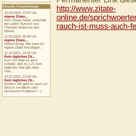
http://www.zitate-
Aktuelle Forenbeiträge
20.09.2024, 07:07 Uhr
online.de/sprichwoerte
eigene Zitate...
hsm
: Etwas höher, unterhalb
rauch-ist-muss-auch-fe
der Listen 'Autoren' und
'Themen' findest du den
Hinwei...
11.09.2024, 09:36 Uhr
eigene Zitate...
Helmut König
: Wie kann ich
eigene Zitate hinzufügen...
11.10.2021, 10:56 Uhr
Kein tägliches Zit...
hsm
: Ich finde es auch
schade, daß es z.Zt. kein
tägliches Zitat gibt. Aber
man...
20.07.2021, 15:28 Uhr
Kein tägliches Zit...
Norbert
: Mir geht es auch so!
Sind es rechtliche oder
technische Probleme? :-(...