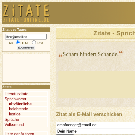
Zitat des Tages
Zitate - Spric
Als
HTML
Text
„
“
Scham hindert Schande.
Zitate
Literaturzitate
Sprichwörter
altväterliche
belehrende
Zitat als E-Mail verschicken
lustige
Sprüche
Volksmund
Liste der Autoren