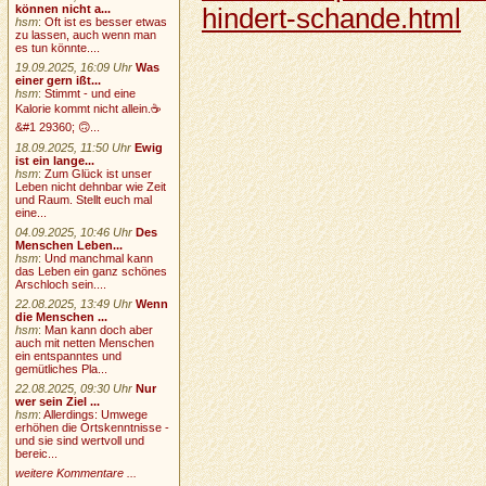
können nicht a...
hindert-schande.html
hsm
:
Oft ist es besser etwas
zu lassen, auch wenn man
es tun könnte....
19.09.2025, 16:09 Uhr
Was
einer gern ißt...
hsm
:
Stimmt - und eine
Kalorie kommt nicht allein.☕
&#1 29360; 🙃...
18.09.2025, 11:50 Uhr
Ewig
ist ein lange...
hsm
:
Zum Glück ist unser
Leben nicht dehnbar wie Zeit
und Raum. Stellt euch mal
eine...
04.09.2025, 10:46 Uhr
Des
Menschen Leben...
hsm
:
Und manchmal kann
das Leben ein ganz schönes
Arschloch sein....
22.08.2025, 13:49 Uhr
Wenn
die Menschen ...
hsm
:
Man kann doch aber
auch mit netten Menschen
ein entspanntes und
gemütliches Pla...
22.08.2025, 09:30 Uhr
Nur
wer sein Ziel ...
hsm
:
Allerdings: Umwege
erhöhen die Ortskenntnisse -
und sie sind wertvoll und
bereic...
weitere Kommentare ...