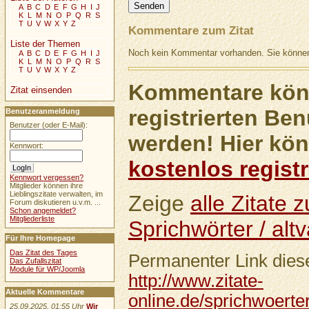
A
B
C
D
E
F
G
H
I
J
K
L
M
N
O
P
Q
R
S
T
U
V
W
X
Y
Z
Kommentare zum Zitat
Liste der Themen
Noch kein Kommentar vorhanden. Sie können 
A
B
C
D
E
F
G
H
I
J
K
L
M
N
O
P
Q
R
S
T
U
V
W
X
Y
Z
Kommentare könn
Zitat einsenden
registrierten Ben
Benutzeranmeldung
Benutzer (oder E-Mail):
werden! Hier kön
Kennwort:
kostenlos registr
Kennwort vergessen?
Mitglieder können ihre
Lieblingszitate verwalten, im
Zeige
alle Zitate
Forum diskutieren u.v.m. ...
Schon angemeldet?
Mitgliederliste
Sprichwörter / altv
Für Ihre Homepage
Das Zitat des Tages
Permanenter Link diese
Das Zufallszitat
Module für WP/Joomla
http://www.zitate-
Aktuelle Kommentare
online.de/sprichwoerte
25.09.2025, 01:55 Uhr
Wir