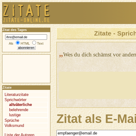
Zitat des Tages
Zitate - Spric
Als
HTML
Text
„
Wes du dich schämst vor andern,
Zitate
Literaturzitate
Sprichwörter
altväterliche
belehrende
Zitat als E-Ma
lustige
Sprüche
Volksmund
Liste der Autoren