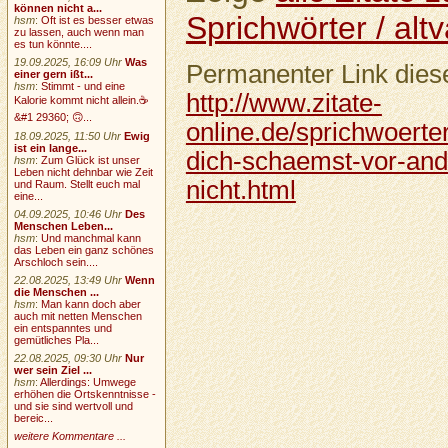
können nicht a...
Sprichwörter / altv
hsm
:
Oft ist es besser etwas
zu lassen, auch wenn man
es tun könnte....
19.09.2025, 16:09 Uhr
Was
Permanenter Link diese
einer gern ißt...
hsm
:
Stimmt - und eine
http://www.zitate-
Kalorie kommt nicht allein.☕
&#1 29360; 🙃...
online.de/sprichwoerte
18.09.2025, 11:50 Uhr
Ewig
ist ein lange...
dich-schaemst-vor-ande
hsm
:
Zum Glück ist unser
Leben nicht dehnbar wie Zeit
nicht.html
und Raum. Stellt euch mal
eine...
04.09.2025, 10:46 Uhr
Des
Menschen Leben...
hsm
:
Und manchmal kann
das Leben ein ganz schönes
Arschloch sein....
22.08.2025, 13:49 Uhr
Wenn
die Menschen ...
hsm
:
Man kann doch aber
auch mit netten Menschen
ein entspanntes und
gemütliches Pla...
22.08.2025, 09:30 Uhr
Nur
wer sein Ziel ...
hsm
:
Allerdings: Umwege
erhöhen die Ortskenntnisse -
und sie sind wertvoll und
bereic...
weitere Kommentare ...