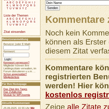
A
B
C
D
E
F
G
H
I
J
K
L
M
N
O
P
Q
R
S
T
U
V
W
X
Y
Z
Liste der Themen
Kommentare z
A
B
C
D
E
F
G
H
I
J
K
L
M
N
O
P
Q
R
S
T
U
V
W
X
Y
Z
Noch kein Kommen
Zitat einsenden
können als Erste
Benutzeranmeldung
Benutzer (oder E-Mail):
diesem Zitat verfa
Kennwort:
Kennwort vergessen?
Kommentare könn
Mitglieder können ihre
Lieblingszitate verwalten, im
Forum diskutieren u.v.m. ...
registrierten Ben
Schon angemeldet?
Mitgliederliste
werden! Hier kön
Für Ihre Homepage
Das Zitat des Tages
kostenlos registr
Das Zufallszitat
Module für WP/Joomla
Aktuelle Kommentare
Zeige
alle Zitate
25.09.2025, 01:55 Uhr
Wir