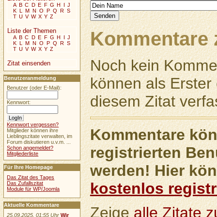
A
B
C
D
E
F
G
H
I
J
K
L
M
N
O
P
Q
R
S
T
U
V
W
X
Y
Z
Liste der Themen
Kommentare z
A
B
C
D
E
F
G
H
I
J
K
L
M
N
O
P
Q
R
S
T
U
V
W
X
Y
Z
Noch kein Kommen
Zitat einsenden
können als Erste
Benutzeranmeldung
Benutzer (oder E-Mail):
diesem Zitat verfa
Kennwort:
Kennwort vergessen?
Kommentare könn
Mitglieder können ihre
Lieblingszitate verwalten, im
Forum diskutieren u.v.m. ...
registrierten Ben
Schon angemeldet?
Mitgliederliste
werden! Hier kön
Für Ihre Homepage
Das Zitat des Tages
kostenlos registr
Das Zufallszitat
Module für WP/Joomla
Aktuelle Kommentare
Zeige
alle Zitate
25.09.2025, 01:55 Uhr
Wir