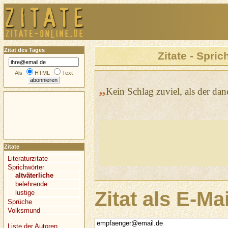
Zitat des Tages
Zitate - Spric
Als
HTML
Text
„
Kein Schlag zuviel, als der dane
Zitate
Literaturzitate
Sprichwörter
altväterliche
belehrende
Zitat als E-Ma
lustige
Sprüche
Volksmund
Liste der Autoren