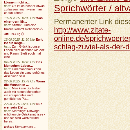
können nicht a...
Sprichwörter / altv
hsm
:
Oft ist es besser etwas
zu lassen, auch wenn man
es tun könnte....
19.09.2025, 16:09 Uhr
Was
Permanenter Link diese
einer gern ißt...
hsm
:
Stimmt - und eine
http://www.zitate-
Kalorie kommt nicht allein.☕
&#1 29360; 🙃...
online.de/sprichwoerter
18.09.2025, 11:50 Uhr
Ewig
ist ein lange...
schlag-zuviel-als-der-d
hsm
:
Zum Glück ist unser
Leben nicht dehnbar wie Zeit
und Raum. Stellt euch mal
eine...
04.09.2025, 10:46 Uhr
Des
Menschen Leben...
hsm
:
Und manchmal kann
das Leben ein ganz schönes
Arschloch sein....
22.08.2025, 13:49 Uhr
Wenn
die Menschen ...
hsm
:
Man kann doch aber
auch mit netten Menschen
ein entspanntes und
gemütliches Pla...
22.08.2025, 09:30 Uhr
Nur
wer sein Ziel ...
hsm
:
Allerdings: Umwege
erhöhen die Ortskenntnisse -
und sie sind wertvoll und
bereic...
weitere Kommentare ...