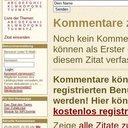
A
B
C
D
E
F
G
H
I
J
K
L
M
N
O
P
Q
R
S
T
U
V
W
X
Y
Z
Liste der Themen
Kommentare z
A
B
C
D
E
F
G
H
I
J
K
L
M
N
O
P
Q
R
S
T
U
V
W
X
Y
Z
Noch kein Kommen
Zitat einsenden
können als Erste
Benutzeranmeldung
Benutzer (oder E-Mail):
diesem Zitat verfa
Kennwort:
Kennwort vergessen?
Kommentare könn
Mitglieder können ihre
Lieblingszitate verwalten, im
Forum diskutieren u.v.m. ...
registrierten Ben
Schon angemeldet?
Mitgliederliste
werden! Hier kön
Für Ihre Homepage
Das Zitat des Tages
kostenlos registr
Das Zufallszitat
Module für WP/Joomla
Aktuelle Kommentare
Zeige
alle Zitate
25.09.2025, 01:55 Uhr
Wir