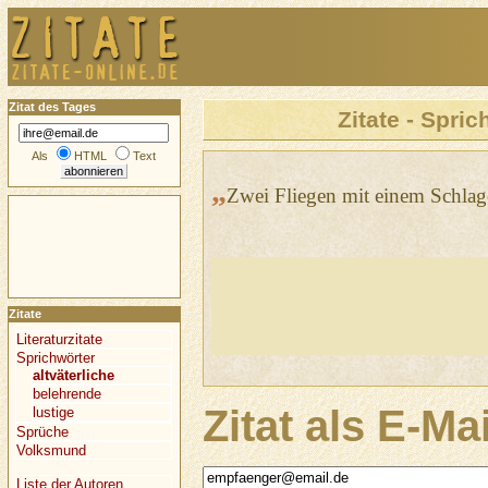
Zitat des Tages
Zitate - Spric
Als
HTML
Text
„
Zwei Fliegen mit einem Schlag
Zitate
Literaturzitate
Sprichwörter
altväterliche
belehrende
Zitat als E-Ma
lustige
Sprüche
Volksmund
Liste der Autoren