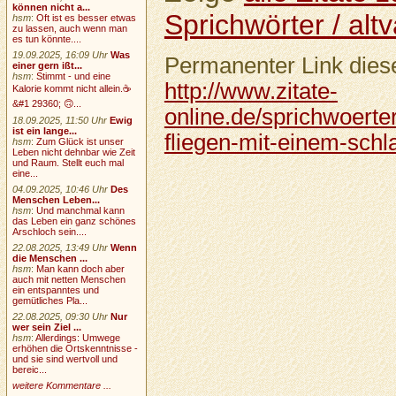
können nicht a...
Sprichwörter / altv
hsm
:
Oft ist es besser etwas
zu lassen, auch wenn man
es tun könnte....
19.09.2025, 16:09 Uhr
Was
Permanenter Link diese
einer gern ißt...
hsm
:
Stimmt - und eine
http://www.zitate-
Kalorie kommt nicht allein.☕
&#1 29360; 🙃...
online.de/sprichwoerter
18.09.2025, 11:50 Uhr
Ewig
ist ein lange...
fliegen-mit-einem-schl
hsm
:
Zum Glück ist unser
Leben nicht dehnbar wie Zeit
und Raum. Stellt euch mal
eine...
04.09.2025, 10:46 Uhr
Des
Menschen Leben...
hsm
:
Und manchmal kann
das Leben ein ganz schönes
Arschloch sein....
22.08.2025, 13:49 Uhr
Wenn
die Menschen ...
hsm
:
Man kann doch aber
auch mit netten Menschen
ein entspanntes und
gemütliches Pla...
22.08.2025, 09:30 Uhr
Nur
wer sein Ziel ...
hsm
:
Allerdings: Umwege
erhöhen die Ortskenntnisse -
und sie sind wertvoll und
bereic...
weitere Kommentare ...