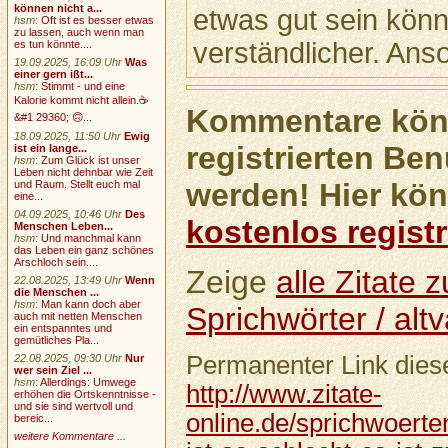
können nicht a...
etwas gut sein könnt
hsm
:
Oft ist es besser etwas
zu lassen, auch wenn man
verständlicher. Ans
es tun könnte....
19.09.2025, 16:09 Uhr
Was
einer gern ißt...
hsm
:
Stimmt - und eine
Kalorie kommt nicht allein.☕
Kommentare könn
&#1 29360; 🙃...
18.09.2025, 11:50 Uhr
Ewig
registrierten Ben
ist ein lange...
hsm
:
Zum Glück ist unser
Leben nicht dehnbar wie Zeit
werden! Hier kön
und Raum. Stellt euch mal
eine...
04.09.2025, 10:46 Uhr
Des
kostenlos registr
Menschen Leben...
hsm
:
Und manchmal kann
das Leben ein ganz schönes
Arschloch sein....
Zeige
alle Zitate
22.08.2025, 13:49 Uhr
Wenn
die Menschen ...
hsm
:
Man kann doch aber
Sprichwörter / altv
auch mit netten Menschen
ein entspanntes und
gemütliches Pla...
Permanenter Link diese
22.08.2025, 09:30 Uhr
Nur
wer sein Ziel ...
hsm
:
Allerdings: Umwege
http://www.zitate-
erhöhen die Ortskenntnisse -
und sie sind wertvoll und
online.de/sprichwoerter
bereic...
weitere Kommentare ...