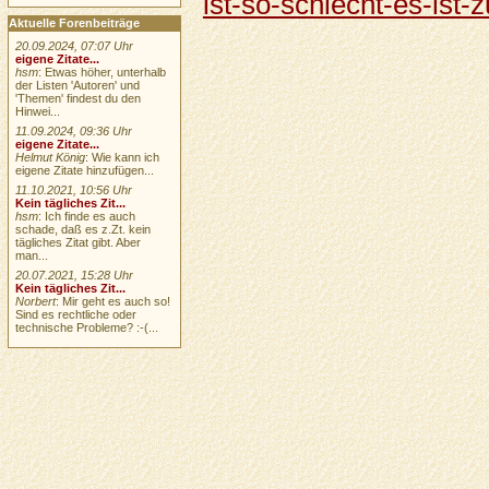
ist-so-schlecht-es-ist-
Aktuelle Forenbeiträge
20.09.2024, 07:07 Uhr
eigene Zitate...
hsm
: Etwas höher, unterhalb
der Listen 'Autoren' und
'Themen' findest du den
Hinwei...
11.09.2024, 09:36 Uhr
eigene Zitate...
Helmut König
: Wie kann ich
eigene Zitate hinzufügen...
11.10.2021, 10:56 Uhr
Kein tägliches Zit...
hsm
: Ich finde es auch
schade, daß es z.Zt. kein
tägliches Zitat gibt. Aber
man...
20.07.2021, 15:28 Uhr
Kein tägliches Zit...
Norbert
: Mir geht es auch so!
Sind es rechtliche oder
technische Probleme? :-(...