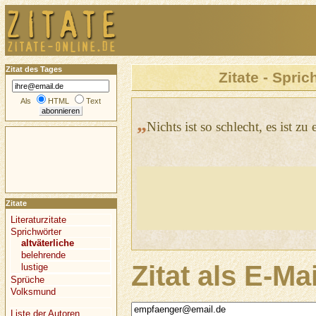
Zitat des Tages
Zitate - Spric
Als
HTML
Text
„
Nichts ist so schlecht, es ist zu
Zitate
Literaturzitate
Sprichwörter
altväterliche
belehrende
Zitat als E-Ma
lustige
Sprüche
Volksmund
Liste der Autoren