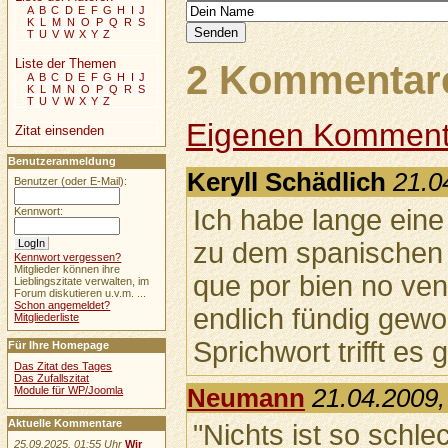
A
B
C
D
E
F
G
H
I
J
K
L
M
N
O
P
Q
R
S
T
U
V
W
X
Y
Z
Liste der Themen
2 Kommentare
A
B
C
D
E
F
G
H
I
J
K
L
M
N
O
P
Q
R
S
T
U
V
W
X
Y
Z
Eigenen Komment
Zitat einsenden
Benutzeranmeldung
Keryll Schädlich
21.0
Benutzer (oder E-Mail):
Ich habe lange ein
Kennwort:
zu dem spanischen 
Kennwort vergessen?
Mitglieder können ihre
que por bien no ven
Lieblingszitate verwalten, im
Forum diskutieren u.v.m. ...
Schon angemeldet?
endlich fündig gew
Mitgliederliste
Sprichwort trifft es 
Für Ihre Homepage
Das Zitat des Tages
Das Zufallszitat
Module für WP/Joomla
Neumann
21.04.2009,
Aktuelle Kommentare
"Nichts ist so schle
25.09.2025, 01:55 Uhr
Wir