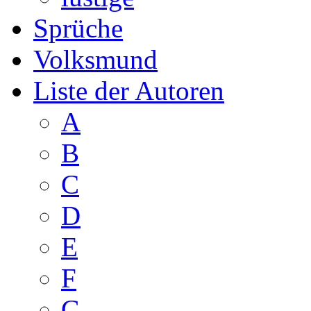
Sprüche
Volksmund
Liste der Autoren
A
B
C
D
E
F
G