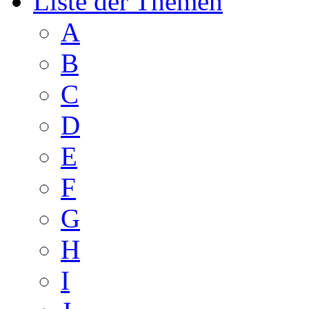
Liste der Themen
A
B
C
D
E
F
G
H
I