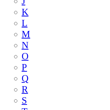
J
K
L
M
N
O
P
Q
R
S