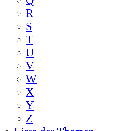
R
S
T
U
V
W
X
Y
Z