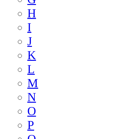
H
I
J
K
L
M
N
O
P
Q