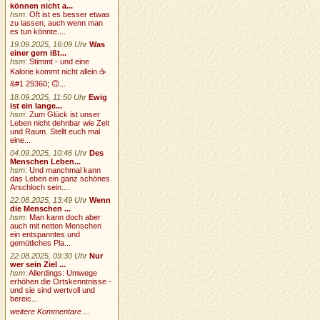
können nicht a...
hsm
:
Oft ist es besser etwas
zu lassen, auch wenn man
es tun könnte....
19.09.2025, 16:09 Uhr
Was
einer gern ißt...
hsm
:
Stimmt - und eine
Kalorie kommt nicht allein.☕
&#1 29360; 🙃...
18.09.2025, 11:50 Uhr
Ewig
ist ein lange...
hsm
:
Zum Glück ist unser
Leben nicht dehnbar wie Zeit
und Raum. Stellt euch mal
eine...
04.09.2025, 10:46 Uhr
Des
Menschen Leben...
hsm
:
Und manchmal kann
das Leben ein ganz schönes
Arschloch sein....
22.08.2025, 13:49 Uhr
Wenn
die Menschen ...
hsm
:
Man kann doch aber
auch mit netten Menschen
ein entspanntes und
gemütliches Pla...
22.08.2025, 09:30 Uhr
Nur
wer sein Ziel ...
hsm
:
Allerdings: Umwege
erhöhen die Ortskenntnisse -
und sie sind wertvoll und
bereic...
weitere Kommentare ...