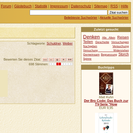
Forum
|
Gästebuch
|
Statistik
|
Impressum
|
Datenschutz
|
Sitemap
|
RSS
|
Hilfe
Beliebteste Suchwörter
|
Aktuelle Suchwörter
Zuletzt gesucht
Denken
Reisen
Alle Allein
Teilen
Gescheite
Versuchungen
Schlagworte:
Schuldner
,
Weiber
Versuchung
Nachgeben
Versuchung Widerstehen
Storch
Gemeinsam
Begruessung
Spinne
Bewerten Sie dieses Zitat:
698 Stimmen:
Buchtipps
Matt Kuhn
Der Bro Code: Das Buch zur
TV-Serie "How
EUR 9,95