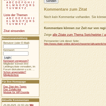
A
B
C
D
E
F
G
H
I
J
K
L
M
N
O
P
Q
R
S
T
U
V
W
X
Y
Z
Kommentare zum Zitat
Liste der Themen
Noch kein Kommentar vorhanden. Sie können 
A
B
C
D
E
F
G
H
I
J
K
L
M
N
O
P
Q
R
S
T
U
V
W
X
Y
Z
Kommentare können zur Zeit nur von regis
Zitat einsenden
Zeige
alle Zitate zum Thema Sprichwörter / al
Benutzeranmeldung
Permanenter Link dieser Seite:
Benutzer (oder E-Mail):
http://www.zitate-online.de/sprichwoerter/altvaeterl
Kennwort:
Kennwort vergessen?
Mitglieder können ihre
Lieblingszitate verwalten, im
Forum diskutieren u.v.m. ...
Schon angemeldet?
Mitgliederliste
Für Ihre Homepage
Das Zitat des Tages
Das Zufallszitat
Module für WP/Joomla
Aktuelle Kommentare
25.09.2025, 01:55 Uhr
Wir