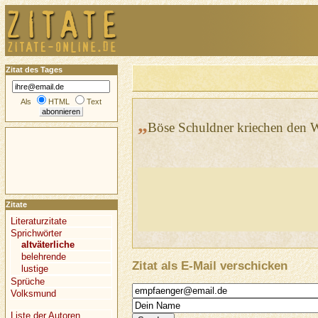
Zitat des Tages
Als
HTML
Text
„
Böse Schuldner kriechen den W
Zitate
Literaturzitate
Sprichwörter
altväterliche
belehrende
Zitat als E-Mail verschicken
lustige
Sprüche
Volksmund
Liste der Autoren