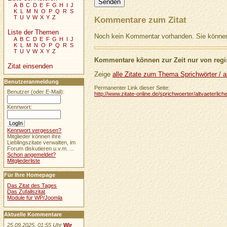
A
B
C
D
E
F
G
H
I
J
K
L
M
N
O
P
Q
R
S
T
U
V
W
X
Y
Z
Kommentare zum Zitat
Liste der Themen
Noch kein Kommentar vorhanden. Sie können 
A
B
C
D
E
F
G
H
I
J
K
L
M
N
O
P
Q
R
S
T
U
V
W
X
Y
Z
Kommentare können zur Zeit nur von regis
Zitat einsenden
Zeige
alle Zitate zum Thema Sprichwörter / al
Benutzeranmeldung
Permanenter Link dieser Seite:
Benutzer (oder E-Mail):
http://www.zitate-online.de/sprichwoerter/altvaeterlic
Kennwort:
Kennwort vergessen?
Mitglieder können ihre
Lieblingszitate verwalten, im
Forum diskutieren u.v.m. ...
Schon angemeldet?
Mitgliederliste
Für Ihre Homepage
Das Zitat des Tages
Das Zufallszitat
Module für WP/Joomla
Aktuelle Kommentare
25.09.2025, 01:55 Uhr
Wir