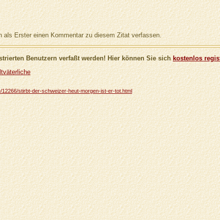
als Erster einen Kommentar zu diesem Zitat verfassen.
trierten Benutzern verfaßt werden! Hier können Sie sich
kostenlos regis
tväterliche
he/12266/stirbt-der-schweizer-heut-morgen-ist-er-tot.html