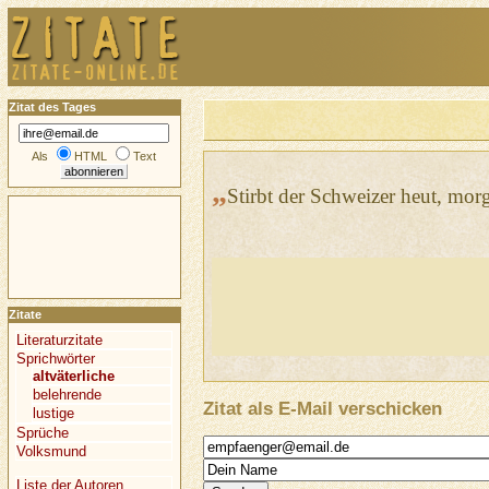
Zitat des Tages
Als
HTML
Text
„
Stirbt der Schweizer heut, morge
Zitate
Literaturzitate
Sprichwörter
altväterliche
belehrende
Zitat als E-Mail verschicken
lustige
Sprüche
Volksmund
Liste der Autoren