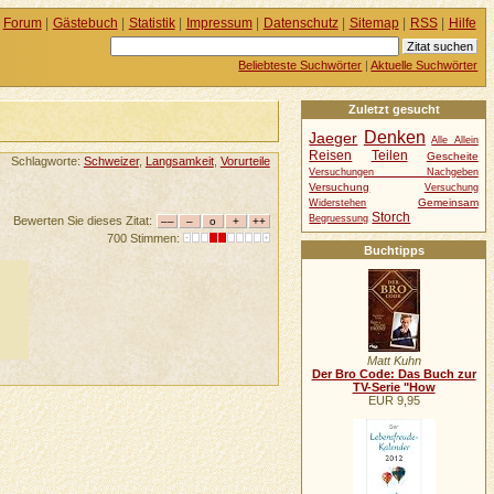
Forum
|
Gästebuch
|
Statistik
|
Impressum
|
Datenschutz
|
Sitemap
|
RSS
|
Hilfe
Beliebteste Suchwörter
|
Aktuelle Suchwörter
Zuletzt gesucht
Denken
Jaeger
Alle Allein
Reisen
Teilen
Gescheite
Schlagworte:
Schweizer
,
Langsamkeit
,
Vorurteile
Versuchungen Nachgeben
Versuchung
Versuchung
Gemeinsam
Widerstehen
Storch
Begruessung
Bewerten Sie dieses Zitat:
700 Stimmen:
Buchtipps
Matt Kuhn
Der Bro Code: Das Buch zur
TV-Serie "How
EUR 9,95