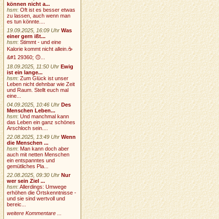
können nicht a...
hsm
:
Oft ist es besser etwas
zu lassen, auch wenn man
es tun könnte....
19.09.2025, 16:09 Uhr
Was
einer gern ißt...
hsm
:
Stimmt - und eine
Kalorie kommt nicht allein.☕
&#1 29360; 🙃...
18.09.2025, 11:50 Uhr
Ewig
ist ein lange...
hsm
:
Zum Glück ist unser
Leben nicht dehnbar wie Zeit
und Raum. Stellt euch mal
eine...
04.09.2025, 10:46 Uhr
Des
Menschen Leben...
hsm
:
Und manchmal kann
das Leben ein ganz schönes
Arschloch sein....
22.08.2025, 13:49 Uhr
Wenn
die Menschen ...
hsm
:
Man kann doch aber
auch mit netten Menschen
ein entspanntes und
gemütliches Pla...
22.08.2025, 09:30 Uhr
Nur
wer sein Ziel ...
hsm
:
Allerdings: Umwege
erhöhen die Ortskenntnisse -
und sie sind wertvoll und
bereic...
weitere Kommentare ...