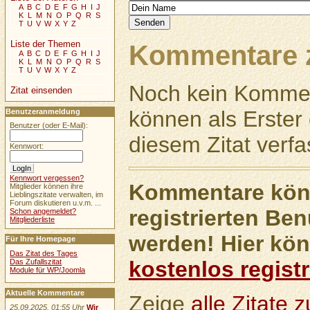
A
B
C
D
E
F
G
H
I
J
K
L
M
N
O
P
Q
R
S
T
U
V
W
X
Y
Z
Liste der Themen
Kommentare z
A
B
C
D
E
F
G
H
I
J
K
L
M
N
O
P
Q
R
S
T
U
V
W
X
Y
Z
Noch kein Kommen
Zitat einsenden
können als Erste
Benutzeranmeldung
Benutzer (oder E-Mail):
diesem Zitat verfa
Kennwort:
Kennwort vergessen?
Kommentare könn
Mitglieder können ihre
Lieblingszitate verwalten, im
Forum diskutieren u.v.m. ...
registrierten Ben
Schon angemeldet?
Mitgliederliste
werden! Hier kön
Für Ihre Homepage
Das Zitat des Tages
kostenlos registr
Das Zufallszitat
Module für WP/Joomla
Aktuelle Kommentare
Zeige
alle Zitate
25.09.2025, 01:55 Uhr
Wir