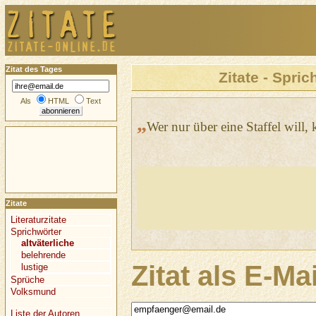
Zitat des Tages
Zitate - Spric
Als
HTML
Text
„
Wer nur über eine Staffel will,
Zitate
Literaturzitate
Sprichwörter
altväterliche
belehrende
Zitat als E-Ma
lustige
Sprüche
Volksmund
Liste der Autoren