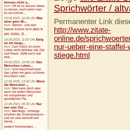
können nicht a...
Sprichwörter / altv
hsm
:
Oft ist es besser etwas
zu lassen, auch wenn man
es tun könnte....
19.09.2025, 16:09 Uhr
Was
Permanenter Link diese
einer gern ißt...
hsm
:
Stimmt - und eine
http://www.zitate-
Kalorie kommt nicht allein.☕
&#1 29360; 🙃...
online.de/sprichwoerter
18.09.2025, 11:50 Uhr
Ewig
ist ein lange...
nur-ueber-eine-staffel
hsm
:
Zum Glück ist unser
Leben nicht dehnbar wie Zeit
stiege.html
und Raum. Stellt euch mal
eine...
04.09.2025, 10:46 Uhr
Des
Menschen Leben...
hsm
:
Und manchmal kann
das Leben ein ganz schönes
Arschloch sein....
22.08.2025, 13:49 Uhr
Wenn
die Menschen ...
hsm
:
Man kann doch aber
auch mit netten Menschen
ein entspanntes und
gemütliches Pla...
22.08.2025, 09:30 Uhr
Nur
wer sein Ziel ...
hsm
:
Allerdings: Umwege
erhöhen die Ortskenntnisse -
und sie sind wertvoll und
bereic...
weitere Kommentare ...