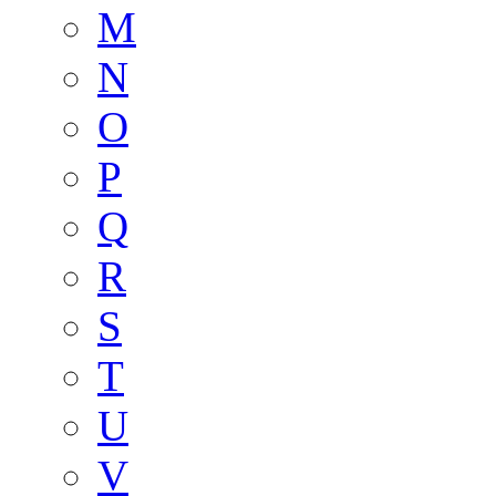
M
N
O
P
Q
R
S
T
U
V