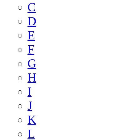
C
D
E
F
G
H
I
J
K
L