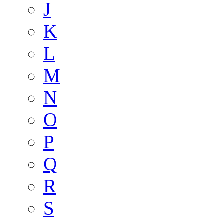
J
K
L
M
N
O
P
Q
R
S