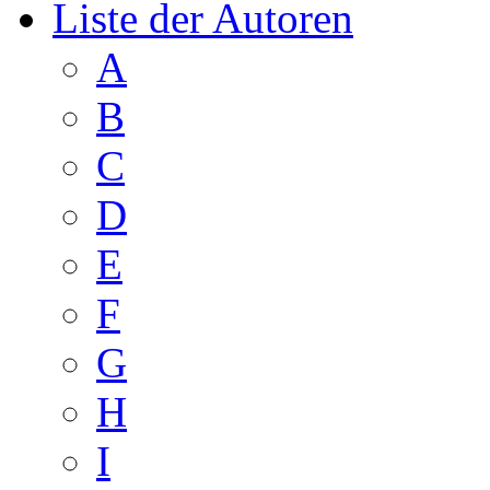
Liste der Autoren
A
B
C
D
E
F
G
H
I