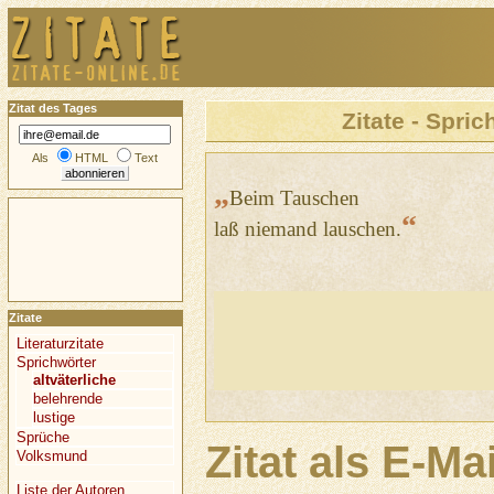
Zitat des Tages
Zitate - Spric
Als
HTML
Text
„
Beim Tauschen
“
laß niemand lauschen.
Zitate
Literaturzitate
Sprichwörter
altväterliche
belehrende
lustige
Sprüche
Zitat als E-Ma
Volksmund
Liste der Autoren