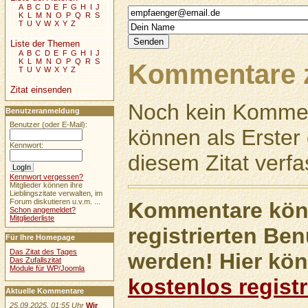
A
B
C
D
E
F
G
H
I
J
K
L
M
N
O
P
Q
R
S
T
U
V
W
X
Y
Z
Liste der Themen
A
B
C
D
E
F
G
H
I
J
K
L
M
N
O
P
Q
R
S
Kommentare z
T
U
V
W
X
Y
Z
Zitat einsenden
Noch kein Kommen
Benutzeranmeldung
Benutzer (oder E-Mail):
können als Erste
Kennwort:
diesem Zitat verfa
Kennwort vergessen?
Mitglieder können ihre
Lieblingszitate verwalten, im
Forum diskutieren u.v.m. ...
Kommentare könn
Schon angemeldet?
Mitgliederliste
registrierten Ben
Für Ihre Homepage
Das Zitat des Tages
werden! Hier kön
Das Zufallszitat
Module für WP/Joomla
kostenlos registr
Aktuelle Kommentare
25.09.2025, 01:55 Uhr
Wir