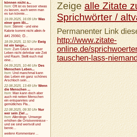
Zeige
alle Zitate
können nicht a...
hsm
:
Oft ist es besser etwas
zu lassen, auch wenn man
Sprichwörter / altv
es tun könnte....
19.09.2025, 16:09 Uhr
Was
einer gern ißt...
hsm
:
Stimmt - und eine
Permanenter Link diese
Kalorie kommt nicht allein.☕
&#1 29360; 🙃...
http://www.zitate-
18.09.2025, 11:50 Uhr
Ewig
ist ein lange...
online.de/sprichwoerte
hsm
:
Zum Glück ist unser
Leben nicht dehnbar wie Zeit
tauschen-lass-niemand
und Raum. Stellt euch mal
eine...
04.09.2025, 10:46 Uhr
Des
Menschen Leben...
hsm
:
Und manchmal kann
das Leben ein ganz schönes
Arschloch sein....
22.08.2025, 13:49 Uhr
Wenn
die Menschen ...
hsm
:
Man kann doch aber
auch mit netten Menschen
ein entspanntes und
gemütliches Pla...
22.08.2025, 09:30 Uhr
Nur
wer sein Ziel ...
hsm
:
Allerdings: Umwege
erhöhen die Ortskenntnisse -
und sie sind wertvoll und
bereic...
weitere Kommentare ...