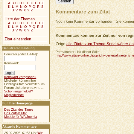
A
B
C
D
E
F
G
H
I
J
K
L
M
N
O
P
Q
R
S
T
U
V
W
X
Y
Z
Kommentare zum Zitat
Liste der Themen
Noch kein Kommentar vorhanden. Sie können 
A
B
C
D
E
F
G
H
I
J
K
L
M
N
O
P
Q
R
S
T
U
V
W
X
Y
Z
Kommentare können zur Zeit nur von regis
Zitat einsenden
Zeige
alle Zitate zum Thema Sprichwörter / al
Benutzeranmeldung
Permanenter Link dieser Seite:
Benutzer (oder E-Mail):
http://www.zitate-online.de/sprichwoerter/altvaeterli
Kennwort:
Kennwort vergessen?
Mitglieder können ihre
Lieblingszitate verwalten, im
Forum diskutieren u.v.m. ...
Schon angemeldet?
Mitgliederliste
Für Ihre Homepage
Das Zitat des Tages
Das Zufallszitat
Module für WP/Joomla
Aktuelle Kommentare
25.09.2025, 01:55 Uhr
Wir