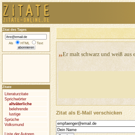
Zitat des Tages
Als
HTML
Text
„
Er malt schwarz und weiß aus 
Zitate
Literaturzitate
Sprichwörter
altväterliche
belehrende
Zitat als E-Mail verschicken
lustige
Sprüche
Volksmund
Liste der Autoren