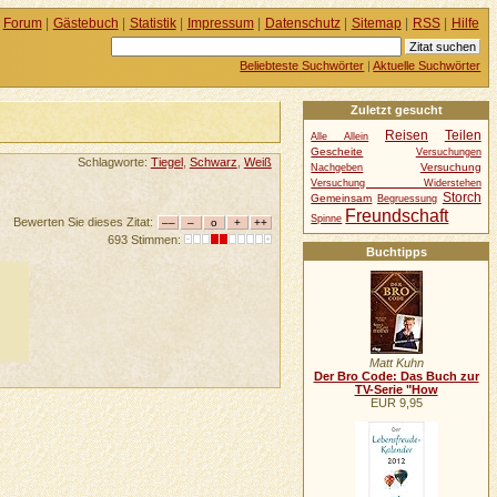
Forum
|
Gästebuch
|
Statistik
|
Impressum
|
Datenschutz
|
Sitemap
|
RSS
|
Hilfe
Beliebteste Suchwörter
|
Aktuelle Suchwörter
Zuletzt gesucht
Reisen
Teilen
Alle Allein
Gescheite
Versuchungen
Schlagworte:
Tiegel
,
Schwarz
,
Weiß
Versuchung
Nachgeben
Versuchung Widerstehen
Storch
Gemeinsam
Begruessung
Freundschaft
Spinne
Bewerten Sie dieses Zitat:
693 Stimmen:
Buchtipps
Matt Kuhn
Der Bro Code: Das Buch zur
TV-Serie "How
EUR 9,95