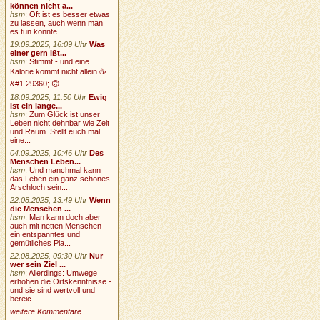
können nicht a...
hsm
:
Oft ist es besser etwas
zu lassen, auch wenn man
es tun könnte....
19.09.2025, 16:09 Uhr
Was
einer gern ißt...
hsm
:
Stimmt - und eine
Kalorie kommt nicht allein.☕
&#1 29360; 🙃...
18.09.2025, 11:50 Uhr
Ewig
ist ein lange...
hsm
:
Zum Glück ist unser
Leben nicht dehnbar wie Zeit
und Raum. Stellt euch mal
eine...
04.09.2025, 10:46 Uhr
Des
Menschen Leben...
hsm
:
Und manchmal kann
das Leben ein ganz schönes
Arschloch sein....
22.08.2025, 13:49 Uhr
Wenn
die Menschen ...
hsm
:
Man kann doch aber
auch mit netten Menschen
ein entspanntes und
gemütliches Pla...
22.08.2025, 09:30 Uhr
Nur
wer sein Ziel ...
hsm
:
Allerdings: Umwege
erhöhen die Ortskenntnisse -
und sie sind wertvoll und
bereic...
weitere Kommentare ...