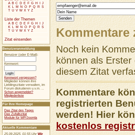
A
B
C
D
E
F
G
H
I
J
K
L
M
N
O
P
Q
R
S
T
U
V
W
X
Y
Z
Liste der Themen
A
B
C
D
E
F
G
H
I
J
K
L
M
N
O
P
Q
R
S
Kommentare z
T
U
V
W
X
Y
Z
Zitat einsenden
Noch kein Kommen
Benutzeranmeldung
Benutzer (oder E-Mail):
können als Erste
Kennwort:
diesem Zitat verfa
Kennwort vergessen?
Mitglieder können ihre
Lieblingszitate verwalten, im
Forum diskutieren u.v.m. ...
Kommentare könn
Schon angemeldet?
Mitgliederliste
registrierten Ben
Für Ihre Homepage
Das Zitat des Tages
werden! Hier kön
Das Zufallszitat
Module für WP/Joomla
kostenlos registr
Aktuelle Kommentare
25.09.2025, 01:55 Uhr
Wir