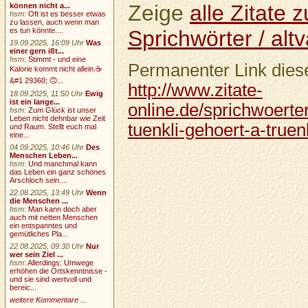
Zeige
alle Zitate
können nicht a...
hsm
:
Oft ist es besser etwas
zu lassen, auch wenn man
Sprichwörter / altv
es tun könnte....
19.09.2025, 16:09 Uhr
Was
einer gern ißt...
hsm
:
Stimmt - und eine
Permanenter Link diese
Kalorie kommt nicht allein.☕
&#1 29360; 🙃...
http://www.zitate-
18.09.2025, 11:50 Uhr
Ewig
ist ein lange...
online.de/sprichwoerter
hsm
:
Zum Glück ist unser
Leben nicht dehnbar wie Zeit
tuenkli-gehoert-a-truen
und Raum. Stellt euch mal
eine...
04.09.2025, 10:46 Uhr
Des
Menschen Leben...
hsm
:
Und manchmal kann
das Leben ein ganz schönes
Arschloch sein....
22.08.2025, 13:49 Uhr
Wenn
die Menschen ...
hsm
:
Man kann doch aber
auch mit netten Menschen
ein entspanntes und
gemütliches Pla...
22.08.2025, 09:30 Uhr
Nur
wer sein Ziel ...
hsm
:
Allerdings: Umwege
erhöhen die Ortskenntnisse -
und sie sind wertvoll und
bereic...
weitere Kommentare ...