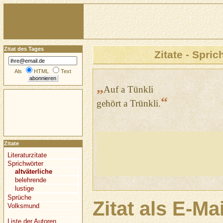
Zitat des Tages
Zitate - Spric
Als
HTML
Text
„
Auf a Tünkli
“
gehört a Trünkli.
Zitate
Literaturzitate
Sprichwörter
altväterliche
belehrende
lustige
Sprüche
Zitat als E-Ma
Volksmund
Liste der Autoren