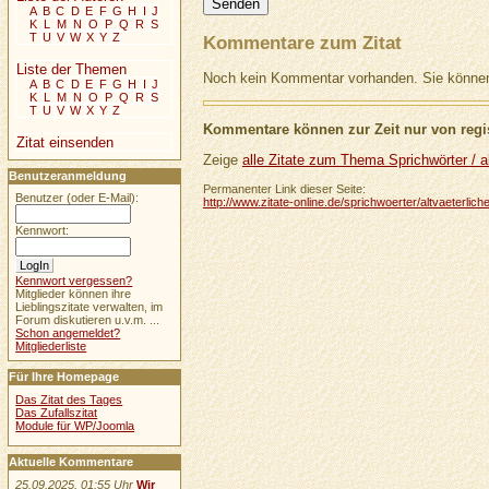
A
B
C
D
E
F
G
H
I
J
K
L
M
N
O
P
Q
R
S
T
U
V
W
X
Y
Z
Kommentare zum Zitat
Liste der Themen
Noch kein Kommentar vorhanden. Sie können 
A
B
C
D
E
F
G
H
I
J
K
L
M
N
O
P
Q
R
S
T
U
V
W
X
Y
Z
Kommentare können zur Zeit nur von regis
Zitat einsenden
Zeige
alle Zitate zum Thema Sprichwörter / al
Benutzeranmeldung
Permanenter Link dieser Seite:
Benutzer (oder E-Mail):
http://www.zitate-online.de/sprichwoerter/altvaeterli
Kennwort:
Kennwort vergessen?
Mitglieder können ihre
Lieblingszitate verwalten, im
Forum diskutieren u.v.m. ...
Schon angemeldet?
Mitgliederliste
Für Ihre Homepage
Das Zitat des Tages
Das Zufallszitat
Module für WP/Joomla
Aktuelle Kommentare
25.09.2025, 01:55 Uhr
Wir