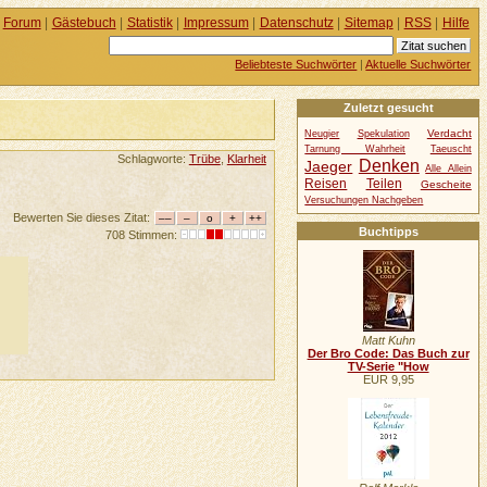
Forum
|
Gästebuch
|
Statistik
|
Impressum
|
Datenschutz
|
Sitemap
|
RSS
|
Hilfe
Beliebteste Suchwörter
|
Aktuelle Suchwörter
Zuletzt gesucht
Verdacht
Neugier
Spekulation
Tarnung Wahrheit
Taeuscht
Schlagworte:
Trübe
,
Klarheit
Denken
Jaeger
Alle Allein
Reisen
Teilen
Gescheite
Versuchungen Nachgeben
Bewerten Sie dieses Zitat:
Buchtipps
708 Stimmen:
Matt Kuhn
Der Bro Code: Das Buch zur
TV-Serie "How
EUR 9,95