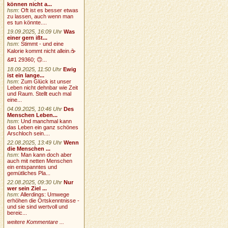
können nicht a...
hsm
:
Oft ist es besser etwas
zu lassen, auch wenn man
es tun könnte....
19.09.2025, 16:09 Uhr
Was
einer gern ißt...
hsm
:
Stimmt - und eine
Kalorie kommt nicht allein.☕
&#1 29360; 🙃...
18.09.2025, 11:50 Uhr
Ewig
ist ein lange...
hsm
:
Zum Glück ist unser
Leben nicht dehnbar wie Zeit
und Raum. Stellt euch mal
eine...
04.09.2025, 10:46 Uhr
Des
Menschen Leben...
hsm
:
Und manchmal kann
das Leben ein ganz schönes
Arschloch sein....
22.08.2025, 13:49 Uhr
Wenn
die Menschen ...
hsm
:
Man kann doch aber
auch mit netten Menschen
ein entspanntes und
gemütliches Pla...
22.08.2025, 09:30 Uhr
Nur
wer sein Ziel ...
hsm
:
Allerdings: Umwege
erhöhen die Ortskenntnisse -
und sie sind wertvoll und
bereic...
weitere Kommentare ...