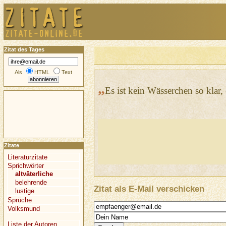
Zitat des Tages
Als
HTML
Text
„
Es ist kein Wässerchen so klar, 
Zitate
Literaturzitate
Sprichwörter
altväterliche
belehrende
Zitat als E-Mail verschicken
lustige
Sprüche
Volksmund
Liste der Autoren