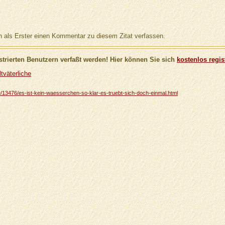
als Erster einen Kommentar zu diesem Zitat verfassen.
trierten Benutzern verfaßt werden! Hier können Sie sich
kostenlos regis
tväterliche
che/13476/es-ist-kein-waesserchen-so-klar-es-truebt-sich-doch-einmal.html