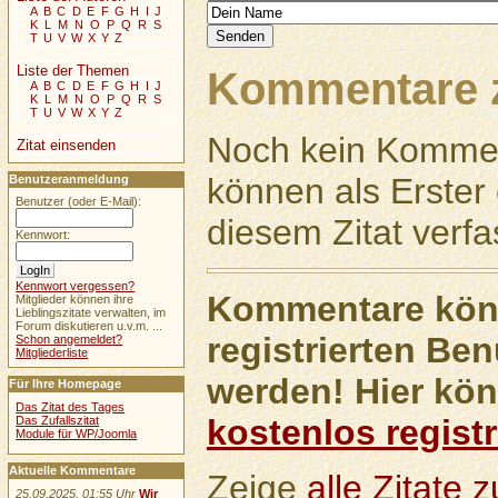
A
B
C
D
E
F
G
H
I
J
K
L
M
N
O
P
Q
R
S
T
U
V
W
X
Y
Z
Liste der Themen
Kommentare z
A
B
C
D
E
F
G
H
I
J
K
L
M
N
O
P
Q
R
S
T
U
V
W
X
Y
Z
Noch kein Kommen
Zitat einsenden
können als Erste
Benutzeranmeldung
Benutzer (oder E-Mail):
diesem Zitat verfa
Kennwort:
Kennwort vergessen?
Kommentare könn
Mitglieder können ihre
Lieblingszitate verwalten, im
Forum diskutieren u.v.m. ...
registrierten Ben
Schon angemeldet?
Mitgliederliste
werden! Hier kön
Für Ihre Homepage
Das Zitat des Tages
kostenlos registr
Das Zufallszitat
Module für WP/Joomla
Aktuelle Kommentare
Zeige
alle Zitate
25.09.2025, 01:55 Uhr
Wir