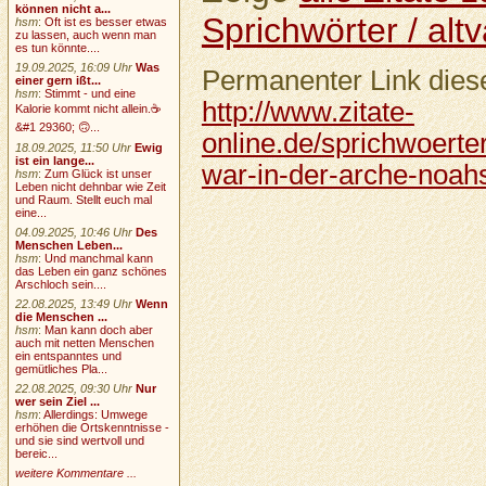
können nicht a...
Sprichwörter / altv
hsm
:
Oft ist es besser etwas
zu lassen, auch wenn man
es tun könnte....
19.09.2025, 16:09 Uhr
Was
Permanenter Link diese
einer gern ißt...
hsm
:
Stimmt - und eine
http://www.zitate-
Kalorie kommt nicht allein.☕
&#1 29360; 🙃...
online.de/sprichwoerter
18.09.2025, 11:50 Uhr
Ewig
ist ein lange...
war-in-der-arche-noah
hsm
:
Zum Glück ist unser
Leben nicht dehnbar wie Zeit
und Raum. Stellt euch mal
eine...
04.09.2025, 10:46 Uhr
Des
Menschen Leben...
hsm
:
Und manchmal kann
das Leben ein ganz schönes
Arschloch sein....
22.08.2025, 13:49 Uhr
Wenn
die Menschen ...
hsm
:
Man kann doch aber
auch mit netten Menschen
ein entspanntes und
gemütliches Pla...
22.08.2025, 09:30 Uhr
Nur
wer sein Ziel ...
hsm
:
Allerdings: Umwege
erhöhen die Ortskenntnisse -
und sie sind wertvoll und
bereic...
weitere Kommentare ...