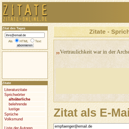
Zitat des Tages
Zitate - Spric
Als
HTML
Text
„
Vertraulichkeit war in der Arch
Zitate
Literaturzitate
Sprichwörter
altväterliche
belehrende
Zitat als E-Ma
lustige
Sprüche
Volksmund
Liste der Autoren