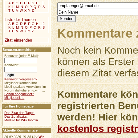
A
B
C
D
E
F
G
H
I
J
K
L
M
N
O
P
Q
R
S
T
U
V
W
X
Y
Z
Liste der Themen
A
B
C
D
E
F
G
H
I
J
K
L
M
N
O
P
Q
R
S
Kommentare z
T
U
V
W
X
Y
Z
Zitat einsenden
Noch kein Kommen
Benutzeranmeldung
Benutzer (oder E-Mail):
können als Erste
Kennwort:
diesem Zitat verfa
Kennwort vergessen?
Mitglieder können ihre
Lieblingszitate verwalten, im
Forum diskutieren u.v.m. ...
Kommentare könn
Schon angemeldet?
Mitgliederliste
registrierten Ben
Für Ihre Homepage
Das Zitat des Tages
werden! Hier kön
Das Zufallszitat
Module für WP/Joomla
kostenlos registr
Aktuelle Kommentare
25.09.2025, 01:55 Uhr
Wir