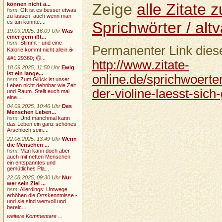
Zeige
alle Zitate
können nicht a...
hsm
:
Oft ist es besser etwas
zu lassen, auch wenn man
Sprichwörter / altv
es tun könnte....
19.09.2025, 16:09 Uhr
Was
einer gern ißt...
hsm
:
Stimmt - und eine
Permanenter Link diese
Kalorie kommt nicht allein.☕
&#1 29360; 🙃...
http://www.zitate-
18.09.2025, 11:50 Uhr
Ewig
ist ein lange...
online.de/sprichwoerte
hsm
:
Zum Glück ist unser
Leben nicht dehnbar wie Zeit
der-violine-laesst-sich
und Raum. Stellt euch mal
eine...
04.09.2025, 10:46 Uhr
Des
Menschen Leben...
hsm
:
Und manchmal kann
das Leben ein ganz schönes
Arschloch sein....
22.08.2025, 13:49 Uhr
Wenn
die Menschen ...
hsm
:
Man kann doch aber
auch mit netten Menschen
ein entspanntes und
gemütliches Pla...
22.08.2025, 09:30 Uhr
Nur
wer sein Ziel ...
hsm
:
Allerdings: Umwege
erhöhen die Ortskenntnisse -
und sie sind wertvoll und
bereic...
weitere Kommentare ...