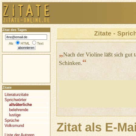
Zitat des Tages
Zitate - Spric
Als
HTML
Text
„
Nach der Violine läßt sich gut t
“
Schinken.
Zitate
Literaturzitate
Sprichwörter
altväterliche
belehrende
lustige
Sprüche
Zitat als E-Ma
Volksmund
Liste der Autoren