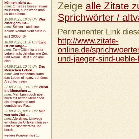
Zeige
alle Zitate
können nicht a...
hsm
:
Oft ist es besser etwas
zu lassen, auch wenn man
Sprichwörter / altv
es tun könnte....
19.09.2025, 16:09 Uhr
Was
einer gern ißt...
hsm
:
Stimmt - und eine
Permanenter Link diese
Kalorie kommt nicht allein.☕
&#1 29360; 🙃...
http://www.zitate-
18.09.2025, 11:50 Uhr
Ewig
ist ein lange...
online.de/sprichwoerter
hsm
:
Zum Glück ist unser
Leben nicht dehnbar wie Zeit
und-jaeger-sind-ueble-
und Raum. Stellt euch mal
eine...
04.09.2025, 10:46 Uhr
Des
Menschen Leben...
hsm
:
Und manchmal kann
das Leben ein ganz schönes
Arschloch sein....
22.08.2025, 13:49 Uhr
Wenn
die Menschen ...
hsm
:
Man kann doch aber
auch mit netten Menschen
ein entspanntes und
gemütliches Pla...
22.08.2025, 09:30 Uhr
Nur
wer sein Ziel ...
hsm
:
Allerdings: Umwege
erhöhen die Ortskenntnisse -
und sie sind wertvoll und
bereic...
weitere Kommentare ...