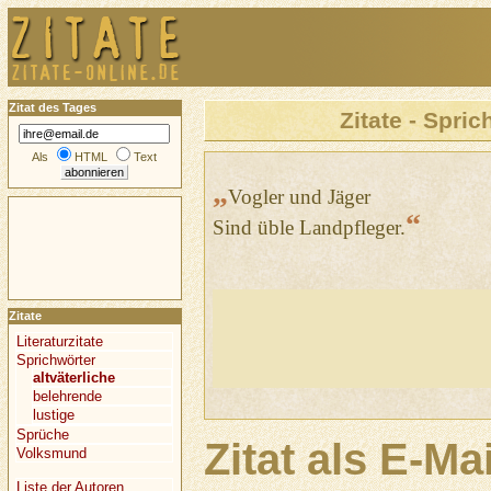
Zitat des Tages
Zitate - Spric
Als
HTML
Text
„
Vogler und Jäger
“
Sind üble Landpfleger.
Zitate
Literaturzitate
Sprichwörter
altväterliche
belehrende
lustige
Sprüche
Zitat als E-Ma
Volksmund
Liste der Autoren