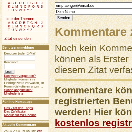
A
B
C
D
E
F
G
H
I
J
K
L
M
N
O
P
Q
R
S
T
U
V
W
X
Y
Z
Liste der Themen
A
B
C
D
E
F
G
H
I
J
K
L
M
N
O
P
Q
R
S
Kommentare z
T
U
V
W
X
Y
Z
Zitat einsenden
Noch kein Kommen
Benutzeranmeldung
Benutzer (oder E-Mail):
können als Erste
Kennwort:
diesem Zitat verfa
Kennwort vergessen?
Mitglieder können ihre
Lieblingszitate verwalten, im
Forum diskutieren u.v.m. ...
Kommentare könn
Schon angemeldet?
Mitgliederliste
registrierten Ben
Für Ihre Homepage
Das Zitat des Tages
werden! Hier kön
Das Zufallszitat
Module für WP/Joomla
kostenlos registr
Aktuelle Kommentare
25.09.2025, 01:55 Uhr
Wir