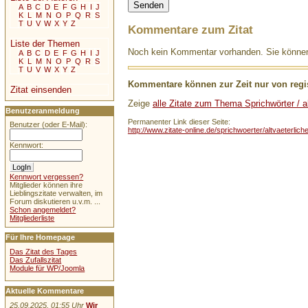
A
B
C
D
E
F
G
H
I
J
K
L
M
N
O
P
Q
R
S
T
U
V
W
X
Y
Z
Kommentare zum Zitat
Liste der Themen
Noch kein Kommentar vorhanden. Sie können 
A
B
C
D
E
F
G
H
I
J
K
L
M
N
O
P
Q
R
S
T
U
V
W
X
Y
Z
Kommentare können zur Zeit nur von regis
Zitat einsenden
Zeige
alle Zitate zum Thema Sprichwörter / al
Benutzeranmeldung
Permanenter Link dieser Seite:
Benutzer (oder E-Mail):
http://www.zitate-online.de/sprichwoerter/altvaeterli
Kennwort:
Kennwort vergessen?
Mitglieder können ihre
Lieblingszitate verwalten, im
Forum diskutieren u.v.m. ...
Schon angemeldet?
Mitgliederliste
Für Ihre Homepage
Das Zitat des Tages
Das Zufallszitat
Module für WP/Joomla
Aktuelle Kommentare
25.09.2025, 01:55 Uhr
Wir