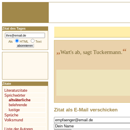
Zitat des Tages
Als
HTML
Text
„
“
Wart's ab, sagt Tuckermann.
Zitate
Literaturzitate
Sprichwörter
altväterliche
belehrende
Zitat als E-Mail verschicken
lustige
Sprüche
Volksmund
Liste der Autoren