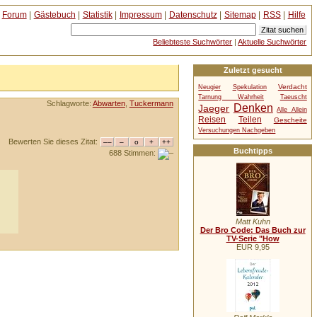
Forum
|
Gästebuch
|
Statistik
|
Impressum
|
Datenschutz
|
Sitemap
|
RSS
|
Hilfe
Beliebteste Suchwörter
|
Aktuelle Suchwörter
Zuletzt gesucht
Verdacht
Neugier
Spekulation
Tarnung Wahrheit
Taeuscht
Schlagworte:
Abwarten
,
Tuckermann
Denken
Jaeger
Alle Allein
Reisen
Teilen
Gescheite
Versuchungen Nachgeben
Bewerten Sie dieses Zitat:
Buchtipps
688 Stimmen:
Matt Kuhn
Der Bro Code: Das Buch zur
TV-Serie "How
EUR 9,95