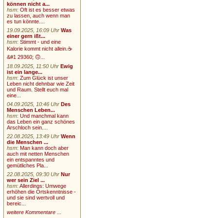
können nicht a...
hsm
:
Oft ist es besser etwas
zu lassen, auch wenn man
es tun könnte....
19.09.2025, 16:09 Uhr
Was
einer gern ißt...
hsm
:
Stimmt - und eine
Kalorie kommt nicht allein.☕
&#1 29360; 🙃...
18.09.2025, 11:50 Uhr
Ewig
ist ein lange...
hsm
:
Zum Glück ist unser
Leben nicht dehnbar wie Zeit
und Raum. Stellt euch mal
eine...
04.09.2025, 10:46 Uhr
Des
Menschen Leben...
hsm
:
Und manchmal kann
das Leben ein ganz schönes
Arschloch sein....
22.08.2025, 13:49 Uhr
Wenn
die Menschen ...
hsm
:
Man kann doch aber
auch mit netten Menschen
ein entspanntes und
gemütliches Pla...
22.08.2025, 09:30 Uhr
Nur
wer sein Ziel ...
hsm
:
Allerdings: Umwege
erhöhen die Ortskenntnisse -
und sie sind wertvoll und
bereic...
weitere Kommentare ...