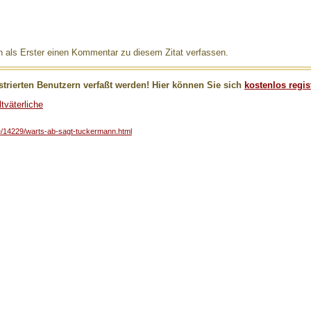
als Erster einen Kommentar zu diesem Zitat verfassen.
trierten Benutzern verfaßt werden! Hier können Sie sich
kostenlos regis
tväterliche
che/14229/warts-ab-sagt-tuckermann.html