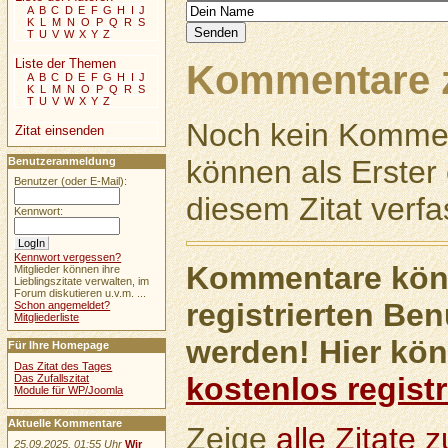
A
B
C
D
E
F
G
H
I
J
K
L
M
N
O
P
Q
R
S
T
U
V
W
X
Y
Z
Liste der Themen
Kommentare z
A
B
C
D
E
F
G
H
I
J
K
L
M
N
O
P
Q
R
S
T
U
V
W
X
Y
Z
Noch kein Kommen
Zitat einsenden
können als Erste
Benutzeranmeldung
Benutzer (oder E-Mail):
diesem Zitat verfa
Kennwort:
Kennwort vergessen?
Kommentare könn
Mitglieder können ihre
Lieblingszitate verwalten, im
Forum diskutieren u.v.m. ...
registrierten Ben
Schon angemeldet?
Mitgliederliste
werden! Hier kön
Für Ihre Homepage
Das Zitat des Tages
kostenlos registr
Das Zufallszitat
Module für WP/Joomla
Aktuelle Kommentare
Zeige
alle Zitate
25.09.2025, 01:55 Uhr
Wir