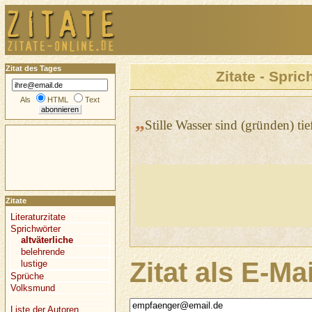
Zitat des Tages
Zitate - Spric
Als
HTML
Text
„
Stille Wasser sind (gründen) tie
Zitate
Literaturzitate
Sprichwörter
altväterliche
belehrende
Zitat als E-Ma
lustige
Sprüche
Volksmund
Liste der Autoren