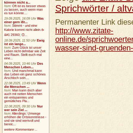
können nicht a...
Sprichwörter / altv
hsm
:
Oft ist es besser etwas
zu lassen, auch wenn man
es tun könnte....
19.09.2025, 16:09 Uhr
Was
Permanenter Link diese
einer gern ißt...
hsm
:
Stimmt - und eine
http://www.zitate-
Kalorie kommt nicht allein.☕
&#1 29360; 🙃...
online.de/sprichwoerter
18.09.2025, 11:50 Uhr
Ewig
ist ein lange...
wasser-sind-gruenden-t
hsm
:
Zum Glück ist unser
Leben nicht dehnbar wie Zeit
und Raum. Stellt euch mal
eine...
04.09.2025, 10:46 Uhr
Des
Menschen Leben...
hsm
:
Und manchmal kann
das Leben ein ganz schönes
Arschloch sein....
22.08.2025, 13:49 Uhr
Wenn
die Menschen ...
hsm
:
Man kann doch aber
auch mit netten Menschen
ein entspanntes und
gemütliches Pla...
22.08.2025, 09:30 Uhr
Nur
wer sein Ziel ...
hsm
:
Allerdings: Umwege
erhöhen die Ortskenntnisse -
und sie sind wertvoll und
bereic...
weitere Kommentare ...