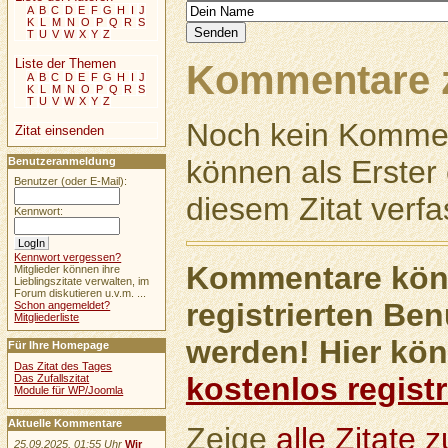
A
B
C
D
E
F
G
H
I
J
K
L
M
N
O
P
Q
R
S
T
U
V
W
X
Y
Z
Liste der Themen
Kommentare z
A
B
C
D
E
F
G
H
I
J
K
L
M
N
O
P
Q
R
S
T
U
V
W
X
Y
Z
Noch kein Kommen
Zitat einsenden
können als Erste
Benutzeranmeldung
Benutzer (oder E-Mail):
diesem Zitat verfa
Kennwort:
Kennwort vergessen?
Kommentare könn
Mitglieder können ihre
Lieblingszitate verwalten, im
Forum diskutieren u.v.m. ...
registrierten Ben
Schon angemeldet?
Mitgliederliste
werden! Hier kön
Für Ihre Homepage
Das Zitat des Tages
kostenlos registr
Das Zufallszitat
Module für WP/Joomla
Aktuelle Kommentare
Zeige
alle Zitate
25.09.2025, 01:55 Uhr
Wir