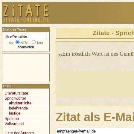
Zitat des Tages
Zitate - Spric
Als
HTML
Text
„
Ein tröstlich Wort ist des Gemü
Zitate
Literaturzitate
Sprichwörter
altväterliche
belehrende
Zitat als E-Ma
lustige
Sprüche
Volksmund
Liste der Autoren