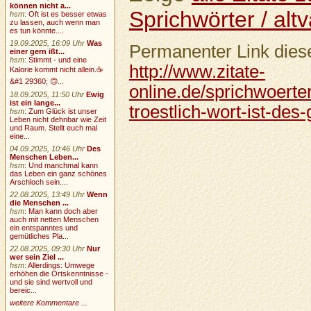
können nicht a...
Sprichwörter / altv
hsm
:
Oft ist es besser etwas
zu lassen, auch wenn man
es tun könnte....
19.09.2025, 16:09 Uhr
Was
Permanenter Link diese
einer gern ißt...
hsm
:
Stimmt - und eine
http://www.zitate-
Kalorie kommt nicht allein.☕
&#1 29360; 🙃...
online.de/sprichwoerter
18.09.2025, 11:50 Uhr
Ewig
ist ein lange...
troestlich-wort-ist-de
hsm
:
Zum Glück ist unser
Leben nicht dehnbar wie Zeit
und Raum. Stellt euch mal
eine...
04.09.2025, 10:46 Uhr
Des
Menschen Leben...
hsm
:
Und manchmal kann
das Leben ein ganz schönes
Arschloch sein....
22.08.2025, 13:49 Uhr
Wenn
die Menschen ...
hsm
:
Man kann doch aber
auch mit netten Menschen
ein entspanntes und
gemütliches Pla...
22.08.2025, 09:30 Uhr
Nur
wer sein Ziel ...
hsm
:
Allerdings: Umwege
erhöhen die Ortskenntnisse -
und sie sind wertvoll und
bereic...
weitere Kommentare ...