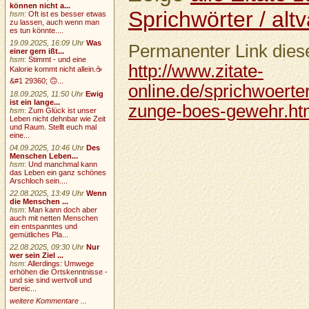
können nicht a...
Sprichwörter / altv
hsm
:
Oft ist es besser etwas
zu lassen, auch wenn man
es tun könnte....
19.09.2025, 16:09 Uhr
Was
Permanenter Link diese
einer gern ißt...
hsm
:
Stimmt - und eine
http://www.zitate-
Kalorie kommt nicht allein.☕
&#1 29360; 🙃...
online.de/sprichwoerte
18.09.2025, 11:50 Uhr
Ewig
ist ein lange...
zunge-boes-gewehr.ht
hsm
:
Zum Glück ist unser
Leben nicht dehnbar wie Zeit
und Raum. Stellt euch mal
eine...
04.09.2025, 10:46 Uhr
Des
Menschen Leben...
hsm
:
Und manchmal kann
das Leben ein ganz schönes
Arschloch sein....
22.08.2025, 13:49 Uhr
Wenn
die Menschen ...
hsm
:
Man kann doch aber
auch mit netten Menschen
ein entspanntes und
gemütliches Pla...
22.08.2025, 09:30 Uhr
Nur
wer sein Ziel ...
hsm
:
Allerdings: Umwege
erhöhen die Ortskenntnisse -
und sie sind wertvoll und
bereic...
weitere Kommentare ...