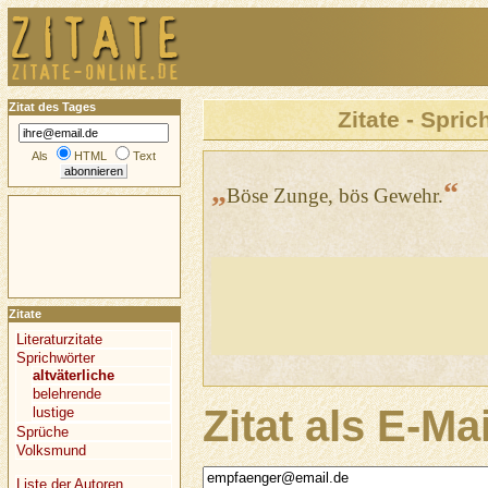
Zitat des Tages
Zitate - Spric
Als
HTML
Text
„
“
Böse Zunge, bös Gewehr.
Zitate
Literaturzitate
Sprichwörter
altväterliche
belehrende
Zitat als E-Ma
lustige
Sprüche
Volksmund
Liste der Autoren