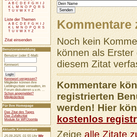
A
B
C
D
E
F
G
H
I
J
K
L
M
N
O
P
Q
R
S
T
U
V
W
X
Y
Z
Liste der Themen
Kommentare z
A
B
C
D
E
F
G
H
I
J
K
L
M
N
O
P
Q
R
S
T
U
V
W
X
Y
Z
Noch kein Kommen
Zitat einsenden
können als Erste
Benutzeranmeldung
Benutzer (oder E-Mail):
diesem Zitat verfa
Kennwort:
Kennwort vergessen?
Kommentare könn
Mitglieder können ihre
Lieblingszitate verwalten, im
Forum diskutieren u.v.m. ...
registrierten Ben
Schon angemeldet?
Mitgliederliste
werden! Hier kön
Für Ihre Homepage
Das Zitat des Tages
kostenlos registr
Das Zufallszitat
Module für WP/Joomla
Aktuelle Kommentare
Zeige
alle Zitate
25.09.2025, 01:55 Uhr
Wir