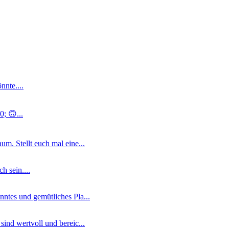
nnte....
; 🙃...
m. Stellt euch mal eine...
 sein....
ntes und gemütliches Pla...
ind wertvoll und bereic...