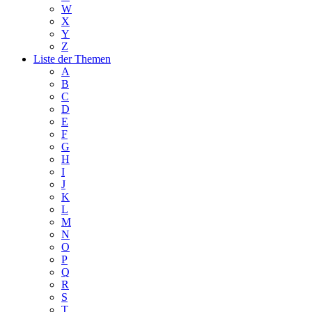
W
X
Y
Z
Liste der Themen
A
B
C
D
E
F
G
H
I
J
K
L
M
N
O
P
Q
R
S
T