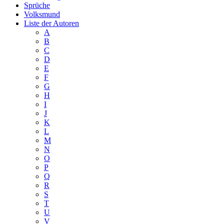
Sprüche
Volksmund
Liste der Autoren
A
B
C
D
E
F
G
H
I
J
K
L
M
N
O
P
Q
R
S
T
U
V