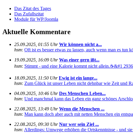
Das Zitat des Tages
Das Zufallszitat
Module für WP/Joomla
Aktuelle Kommentare
25.09.2025, 01:55 Uhr
Wir können nicht a...
hsm
:
Oft ist es besser etwas zu lassen, auch wenn man es tun kö
19.09.2025, 16:09 Uhr
Was einer gern ißt...
hsm
:
Stimmt - und eine Kalorie kommt nicht allein.☕&#1 29360
18.09.2025, 11:50 Uhr
Ewig ist ein lange...
hsm
:
Zum Glück ist unser Leben nicht dehnbar wie Zeit und Rau
04.09.2025, 10:46 Uhr
Des Menschen Leben...
hsm
:
Und manchmal kann das Leben ein ganz schönes Arschloch
22.08.2025, 13:49 Uhr
Wenn die Menschen ...
hsm
:
Man kann doch aber auch mit netten Menschen ein entspan
22.08.2025, 09:30 Uhr
Nur wer sein Ziel ...
hsm
:
Allerdings: Umwege erhöhen die Ortskenntnisse - und sie s